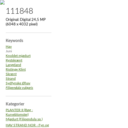
111848
Original:
Digital 24,5 MP
(6048 x 4032 pixel)
Keywords
Hav
Juni
Knoldet mjødurt
Kystskrænt
Langeland
Ristinge Klint
Skrænt
Strand
Sydfynske Øhav
Filipendula vulgaris
Kategorier
PLANTER II (Bøg -
Kurveblomster)
Mjødurt (Filipendula sp.)
HAV STRAND NOR - Fyn og