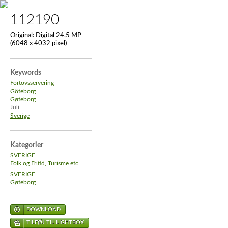
112190
Original:
Digital 24,5 MP
(6048 x 4032 pixel)
Keywords
Fortovsservering
Göteborg
Gøteborg
Juli
Sverige
Kategorier
SVERIGE
Folk og Fritid, Turisme etc.
SVERIGE
Gøteborg
DOWNLOAD
TILFØJ TIL LIGHTBOX