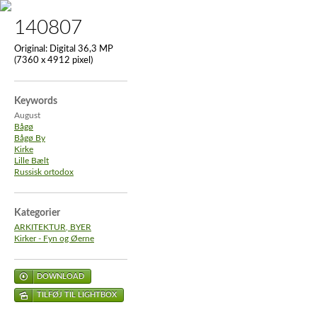
140807
Original:
Digital 36,3 MP
(7360 x 4912 pixel)
Keywords
August
Bågø
Bågø By
Kirke
Lille Bælt
Russisk ortodox
Kategorier
ARKITEKTUR, BYER
Kirker - Fyn og Øerne
DOWNLOAD
TILFØJ TIL LIGHTBOX