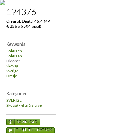
194376
Original:
Digital 45,4 MP
(8256 x 5504 pixel)
Keywords
Bohuslen
Bohuslän
Oktober
Skovsø
Sverige
Öresjö
Kategorier
SVERIGE
Skovsø - efterårsfarver
DOWNLOAD
TILFØJ TIL LIGHTBOX