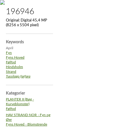
196946
Original:
Digital 45,4 MP
(8256 x 5504 pixel)
Keywords
April
Fyn
Fyns Hoved
Følfod
Hindsholm
Strand
Tussilago farfara
Kategorier
PLANTER II (Bøg -
Kurveblomster)
Følfod
HAV STRAND NOR - Fyn og
Øer
Fyns Hoved - Blomstrende