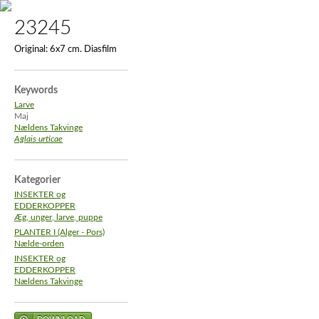
23245
Original:
6x7 cm. Diasfilm
Keywords
Larve
Maj
Nældens Takvinge
Aglais urticae
Kategorier
INSEKTER og
EDDERKOPPER
Æg, unger, larve, puppe
PLANTER I (Alger - Pors)
Nælde-orden
INSEKTER og
EDDERKOPPER
Nældens Takvinge