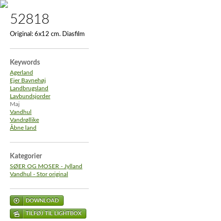
52818
Original:
6x12 cm. Diasfilm
Keywords
Agerland
Ejer Bavnehøj
Landbrugsland
Lavbundsjorder
Maj
Vandhul
Vandrøllike
Åbne land
Kategorier
SØER OG MOSER - Jylland
Vandhul - Stor original
DOWNLOAD
TILFØJ TIL LIGHTBOX