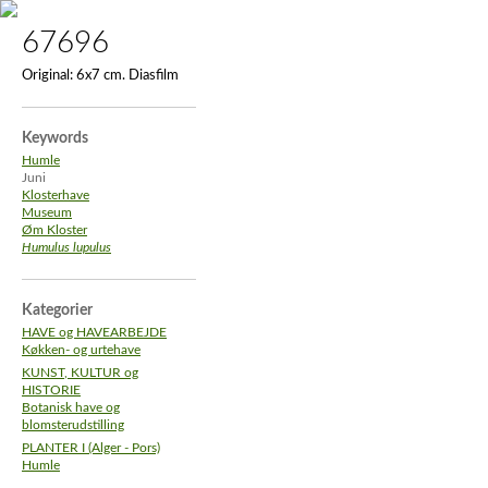
67696
Original:
6x7 cm. Diasfilm
Keywords
Humle
Juni
Klosterhave
Museum
Øm Kloster
Humulus lupulus
Kategorier
HAVE og HAVEARBEJDE
Køkken- og urtehave
KUNST, KULTUR og
HISTORIE
Botanisk have og
blomsterudstilling
PLANTER I (Alger - Pors)
Humle