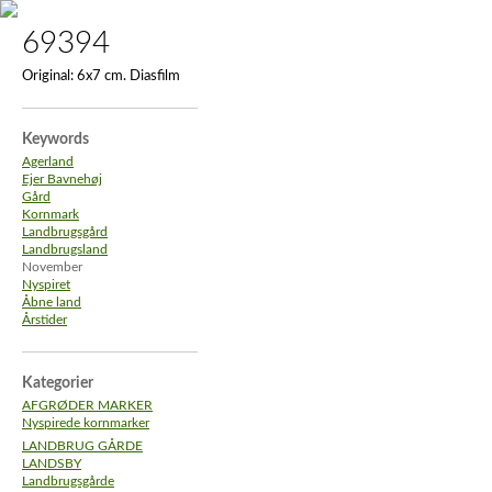
69394
Original:
6x7 cm. Diasfilm
Keywords
Agerland
Ejer Bavnehøj
Gård
Kornmark
Landbrugsgård
Landbrugsland
November
Nyspiret
Åbne land
Årstider
Kategorier
AFGRØDER MARKER
Nyspirede kornmarker
LANDBRUG GÅRDE
LANDSBY
Landbrugsgårde