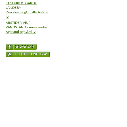
LANDBRUG GÅRDE
LANDSBY
Den samme gård alle årstider
IV
ÅRSTIDER VEJR
VANDSTAND samme motiv
Agerland og Gård IV
DOWNLOAD
TILFØJ TIL LIGHTBOX