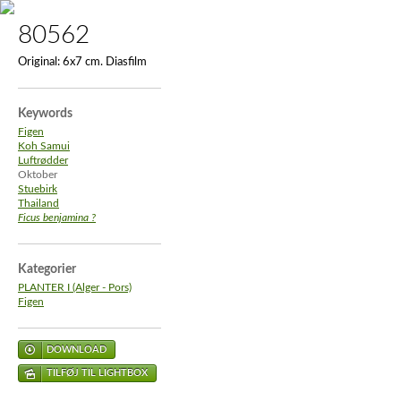
80562
Original:
6x7 cm. Diasfilm
Keywords
Figen
Koh Samui
Luftrødder
Oktober
Stuebirk
Thailand
Ficus benjamina ?
Kategorier
PLANTER I (Alger - Pors)
Figen
DOWNLOAD
TILFØJ TIL LIGHTBOX