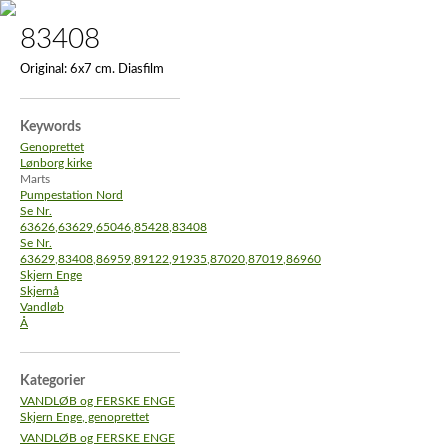
83408
Original:
6x7 cm. Diasfilm
Keywords
Genoprettet
Lønborg kirke
Marts
Pumpestation Nord
Se Nr.
63626,63629,65046,85428,83408
Se Nr.
63629,83408,86959,89122,91935,87020,87019,86960
Skjern Enge
Skjernå
Vandløb
Å
Kategorier
VANDLØB og FERSKE ENGE
Skjern Enge, genoprettet
VANDLØB og FERSKE ENGE