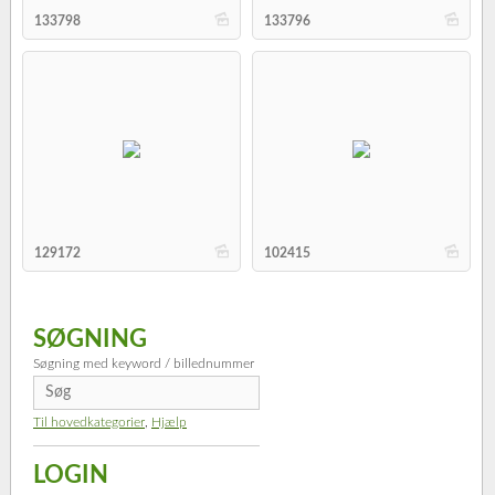
b
b
133798
133796
b
b
129172
102415
SØGNING
Søgning med keyword / billednummer
Til hovedkategorier
,
Hjælp
LOGIN