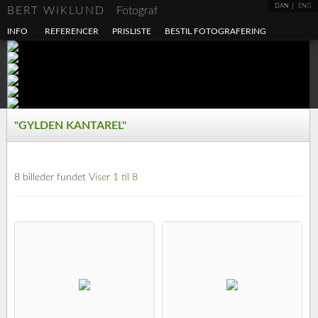
DAN
ENG
BERT WIKLUND
Fotograf
INFO
REFERENCER
PRISLISTE
BESTIL FOTOGRAFERING
"GYLDEN KANTAREL"
8 billeder fundet
Viser 1 til 8