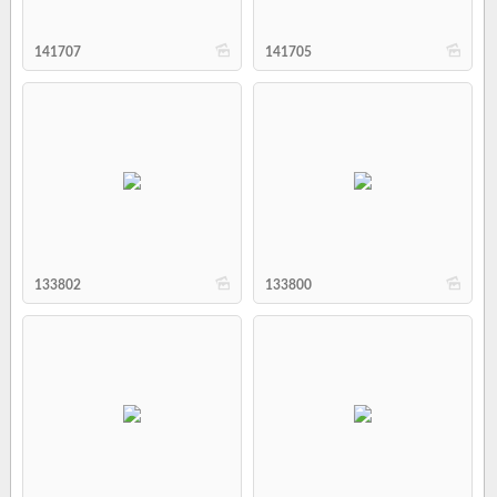
b
b
141707
141705
b
b
133802
133800