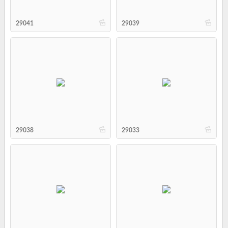
b
b
29041
29039
b
b
29038
29033