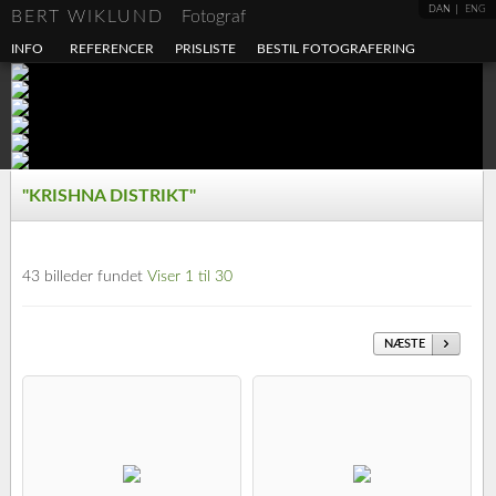
DAN
ENG
BERT WIKLUND
Fotograf
INFO
REFERENCER
PRISLISTE
BESTIL FOTOGRAFERING
"KRISHNA DISTRIKT"
43 billeder fundet
Viser 1 til 30
NÆSTE