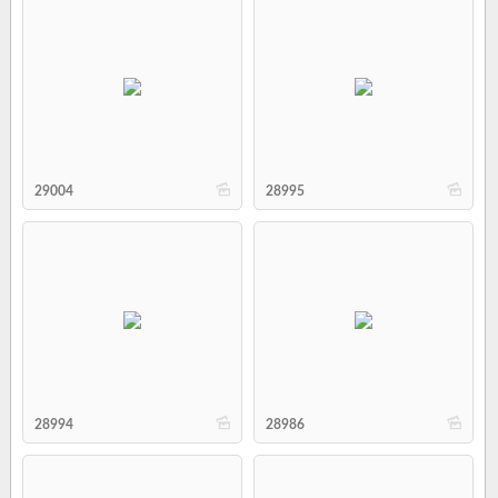
b
b
29004
28995
b
b
28994
28986