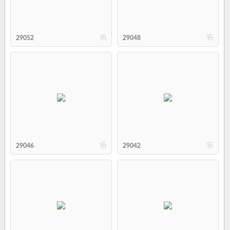
b
b
29052
29048
b
b
29046
29042