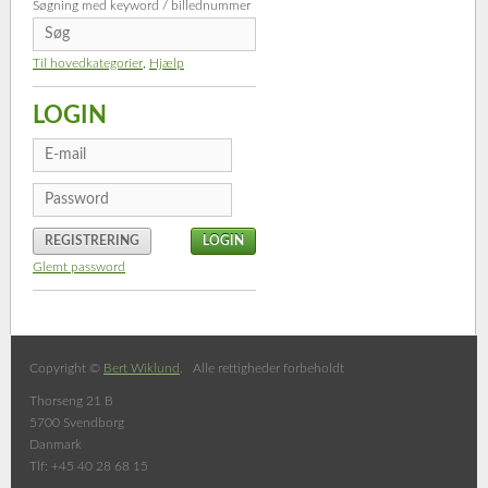
Søgning med keyword / billednummer
Til hovedkategorier
,
Hjælp
LOGIN
REGISTRERING
Glemt password
Copyright ©
Bert Wiklund
. Alle rettigheder forbeholdt
Thorseng 21 B
5700 Svendborg
Danmark
Tlf: +45 40 28 68 15