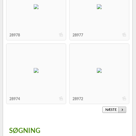
b
b
28978
28977
b
b
28974
28972
NÆSTE
SØGNING