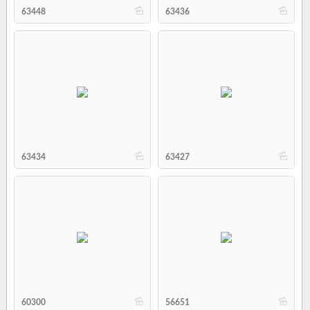
b
b
63448
63436
b
b
63434
63427
b
b
60300
56651