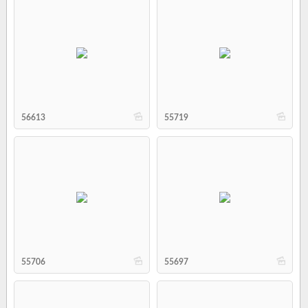
b
b
56613
55719
b
b
55706
55697