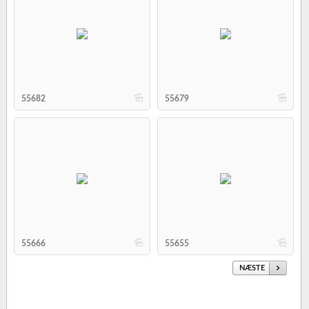
b
b
55682
55679
b
b
55666
55655
NÆSTE