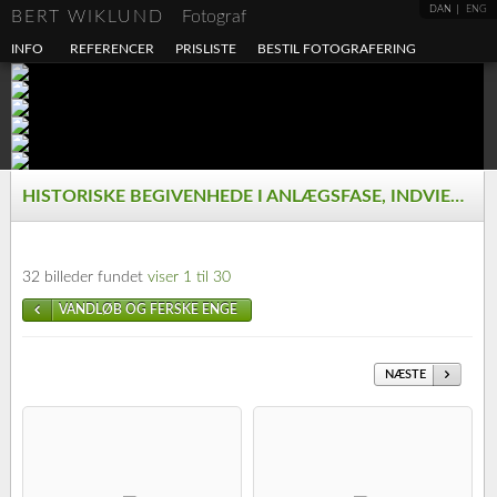
DAN
ENG
BERT WIKLUND
Fotograf
INFO
REFERENCER
PRISLISTE
BESTIL FOTOGRAFERING
HISTORISKE BEGIVENHEDE I ANLÆGSFASE, INDVIELSER M.V
32 billeder fundet
viser 1 til 30
VANDLØB OG FERSKE ENGE
NÆSTE