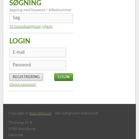
SØGNING
Søgning med keyword / billednummer
Til hovedkategorier
,
Hjælp
LOGIN
REGISTRERING
Glemt password
Copyright ©
Bert Wiklund
. Alle rettigheder forbeholdt
Thorseng 21 B
5700 Svendborg
Danmark