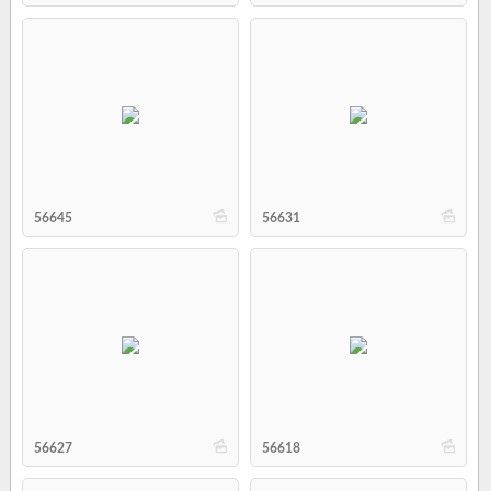
b
b
56645
56631
b
b
56627
56618