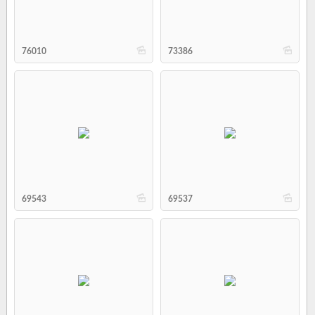
b
b
76010
73386
b
b
69543
69537