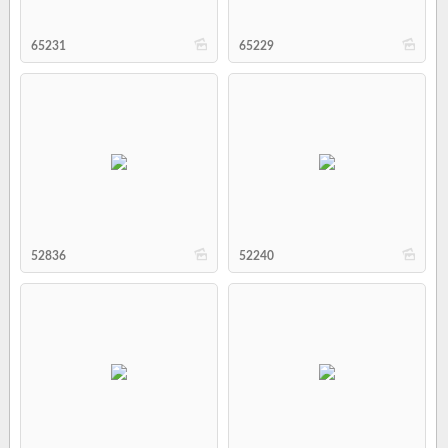
b
b
65231
65229
b
b
52836
52240