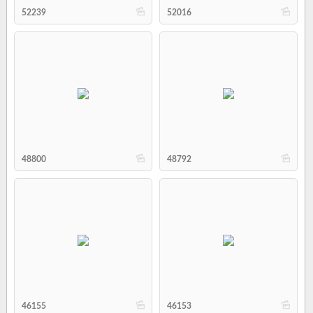
b
b
52239
52016
b
b
48800
48792
b
b
46155
46153