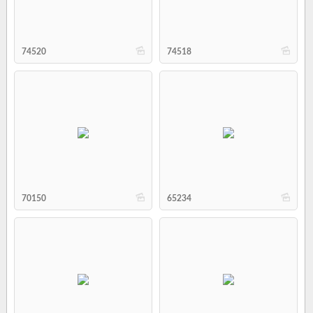
b
b
74520
74518
b
b
70150
65234