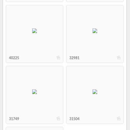
b
b
40225
32981
b
b
31749
31504