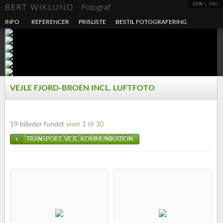
DAN
ENG
BERT WIKLUND
Fotograf
INFO
REFERENCER
PRISLISTE
BESTIL FOTOGRAFERING
VEJLE FJORD-BROEN INCL. LUFTFOTO
19 billeder fundet
viser 1 til 30
TRANSPORT, VEJE, KOMMUNIKATION