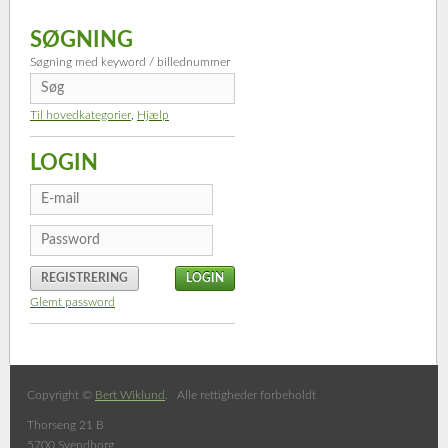
SØGNING
Søgning med keyword / billednummer
Til hovedkategorier
,
Hjælp
LOGIN
REGISTRERING
Glemt password
Copyright ©
Bert Wiklund
. Alle rettigheder forbeholdt
Thorseng 21 B
5700 Svendborg