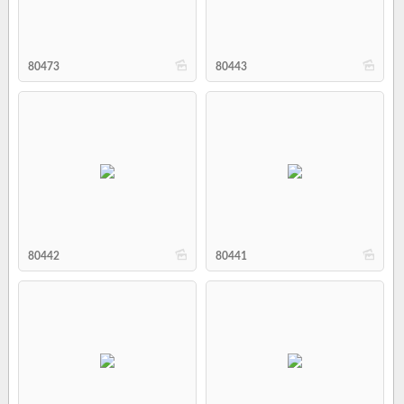
b
b
80473
80443
b
b
80442
80441