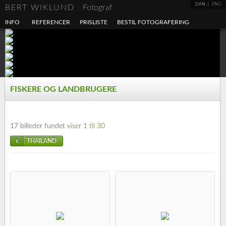
DAN
ENG
BERT WIKLUND
Fotograf
INFO
REFERENCER
PRISLISTE
BESTIL FOTOGRAFERING
FISKERE OG LANDBRUGERE
17 billeder fundet
viser 1 til 30
THAILAND