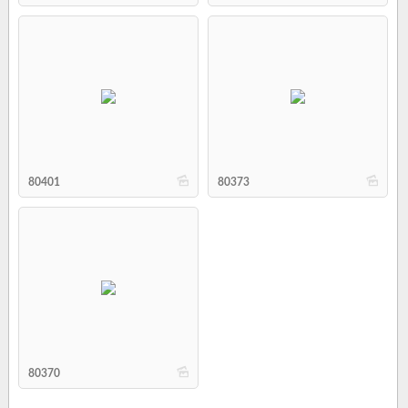
b
b
80401
80373
b
80370