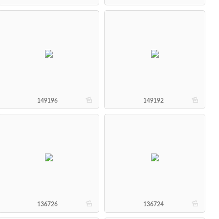
b
b
149196
149192
b
b
136726
136724