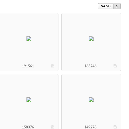
NÆSTE
b
b
191561
163246
b
b
158376
149278