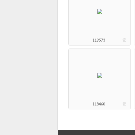
b
119573
b
118460