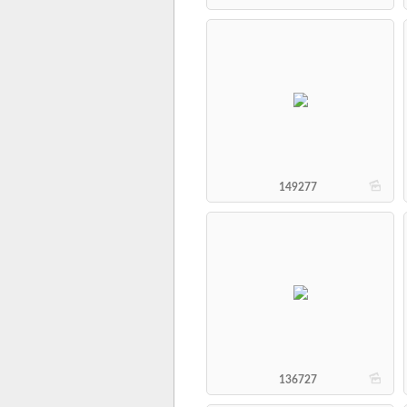
b
149277
b
136727