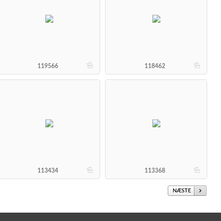
b
b
119566
118462
b
b
113434
113368
NÆSTE