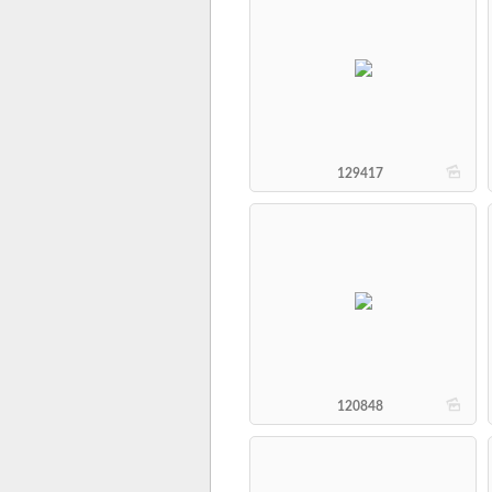
b
129417
b
120848