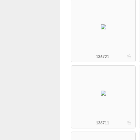
b
136721
b
136711