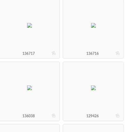
b
b
136717
136716
b
b
136038
129426