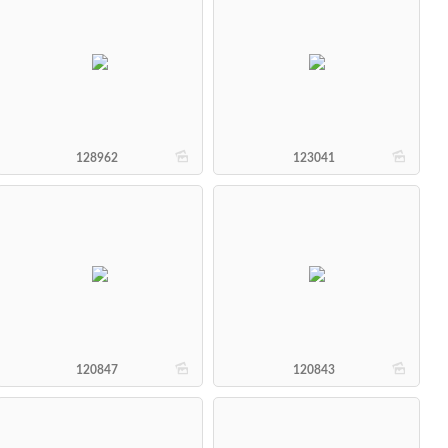
b
b
128962
123041
b
b
120847
120843