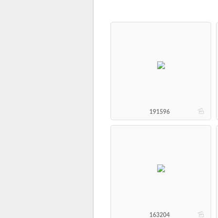
b
191596
b
163204