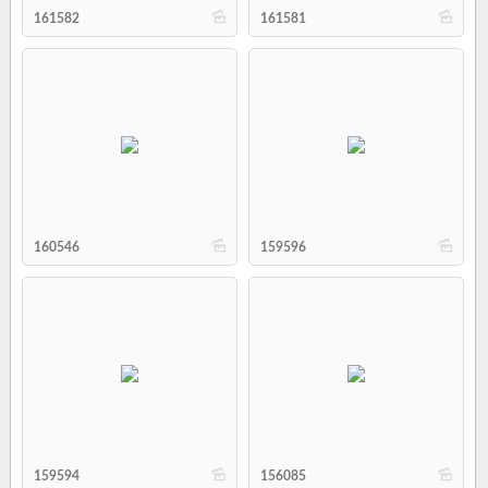
b
b
161582
161581
b
b
160546
159596
b
b
159594
156085