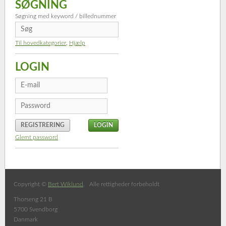
SØGNING
Søgning med keyword / billednummer
Til hovedkategorier
,
Hjælp
LOGIN
REGISTRERING
Glemt password
Copyright ©
Bert Wiklund
. Alle rettigheder forbeholdt
Thorseng 21 B
5700 Svendborg
Danmark