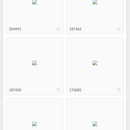
b
b
204991
187465
b
b
187458
176085