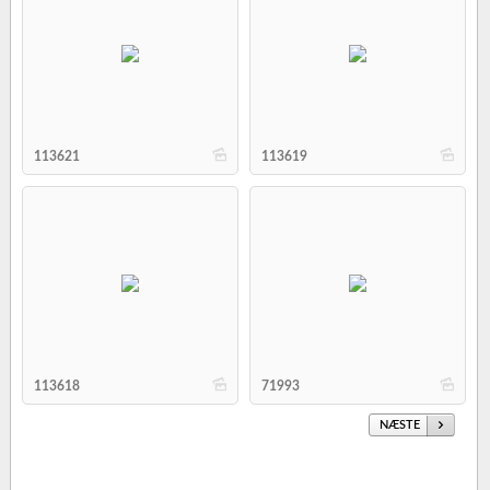
b
b
113621
113619
b
b
113618
71993
NÆSTE