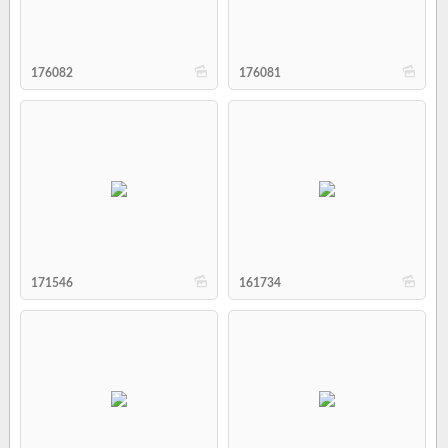
b
b
176082
176081
b
b
171546
161734