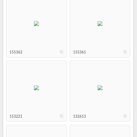
b
b
155362
155361
b
b
153221
132613