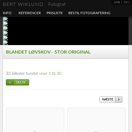
DAN
ENG
BERT WIKLUND
Fotograf
INFO
REFERENCER
PRISLISTE
BESTIL FOTOGRAFERING
BLANDET LØVSKOV - STOR ORIGINAL
33 billeder fundet
viser 1 til 30
SKOV
NÆSTE