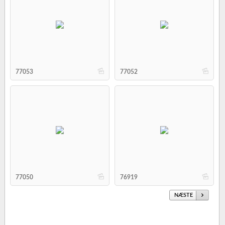
b
b
77053
77052
b
b
77050
76919
NÆSTE