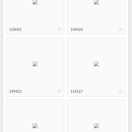
b
b
150092
149424
b
b
149423
114167