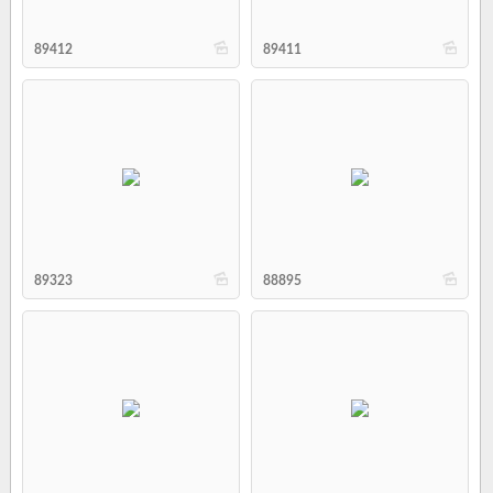
b
b
89412
89411
b
b
89323
88895