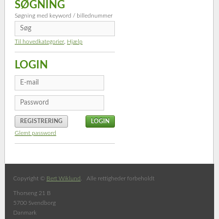
SØGNING
Søgning med keyword / billednummer
Til hovedkategorier
,
Hjælp
LOGIN
REGISTRERING
Glemt password
Copyright ©
Bert Wiklund
. Alle rettigheder forbeholdt
Thorseng 21 B
5700 Svendborg
Danmark