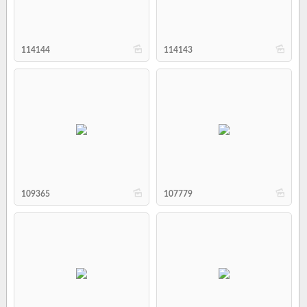
b
b
114144
114143
b
b
109365
107779