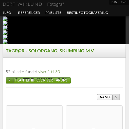
DAN
ENG
BERT WIKLUND
Fotograf
INFO
REFERENCER
PRISLISTE
BESTIL FOTOGRAFERING
TAGRØR - SOLOPGANG, SKUMRING M.V
52 billeder fundet
viser 1 til 30
PLANTER III (KODRIVER - ARUM)
NÆSTE