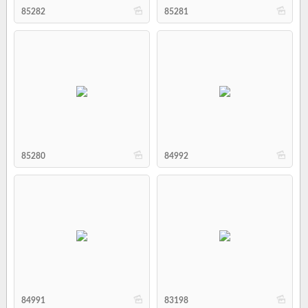
b
b
85282
85281
b
b
85280
84992
b
b
84991
83198