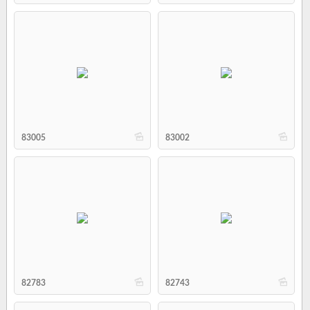
b
b
83005
83002
b
b
82783
82743