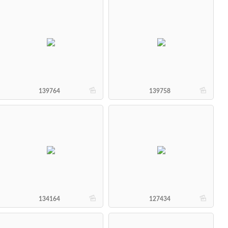
b
b
139764
139758
b
b
134164
127434