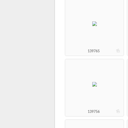
b
139765
b
139756