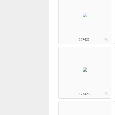
b
127433
b
127428