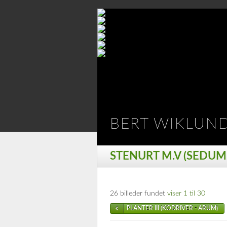
BERT WIKLUN
STENURT M.V (SEDUM
26 billeder fundet
viser 1 til 30
PLANTER III (KODRIVER - ARUM)