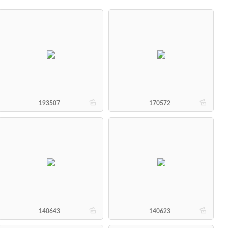
b
b
193507
170572
b
b
140643
140623