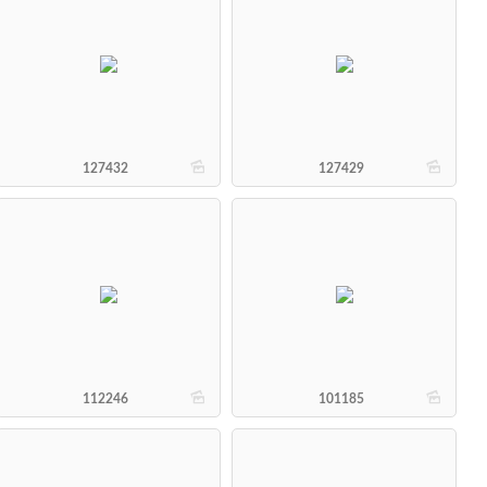
b
b
127432
127429
b
b
112246
101185