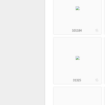
b
101184
b
31325