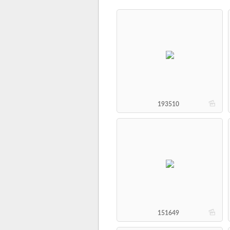
b
193510
b
151649