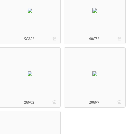
b
b
56362
48672
b
b
28902
28899