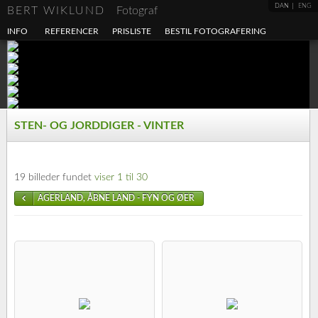
DAN
ENG
BERT WIKLUND
Fotograf
INFO
REFERENCER
PRISLISTE
BESTIL FOTOGRAFERING
STEN- OG JORDDIGER - VINTER
19 billeder fundet
viser 1 til 30
AGERLAND, ÅBNE LAND - FYN OG ØER