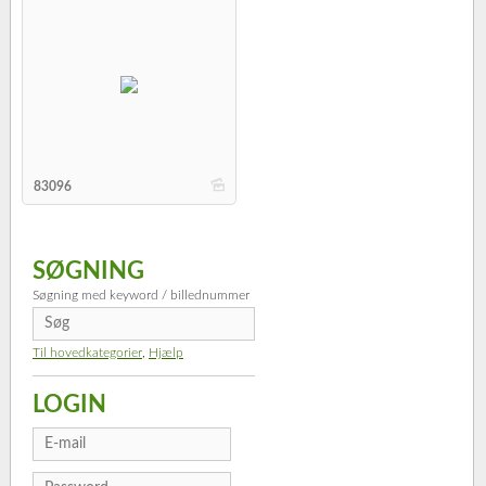
b
83096
SØGNING
Søgning med keyword / billednummer
Til hovedkategorier
,
Hjælp
LOGIN