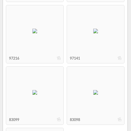
b
b
97216
97141
b
b
83099
83098