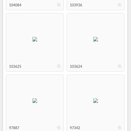
b
b
104084
103936
b
b
103625
103624
b
b
97887
97342