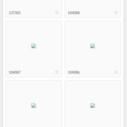
b
b
137301
104088
b
b
104087
104086