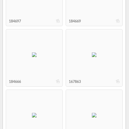
b
b
184697
184669
b
b
184666
167863