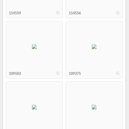
b
b
114559
114556
b
b
109503
109375