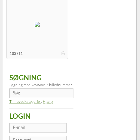
b
103711
SØGNING
Søgning med keyword / billednummer
Til hovedkategorier
,
Hjælp
LOGIN