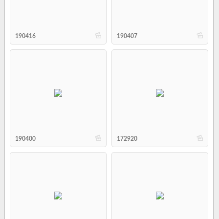
b
b
190416
190407
b
b
190400
172920