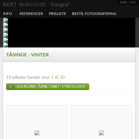
DAN
ENG
BERT WIKLUND
Fotograf
INFO
REFERENCER
PRISLISTE
BESTIL FOTOGRAFERING
TÅSINGE - VINTER
19 billeder fundet
viser 1 til 30
AGERLAND, ÅBNE LAND - FYN OG ØER