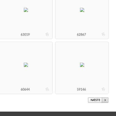
b
b
63019
62867
b
b
60644
59146
NÆSTE