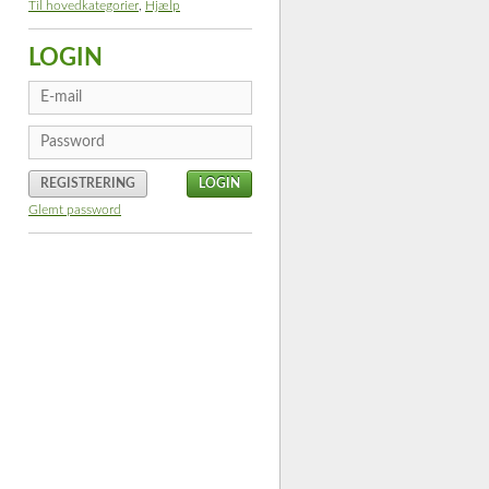
Til hovedkategorier
,
Hjælp
LOGIN
REGISTRERING
Glemt password