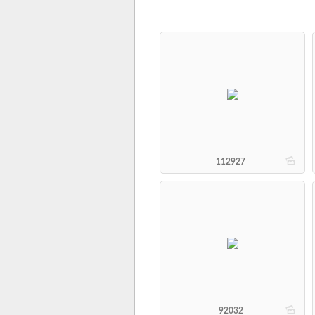
b
112927
b
92032