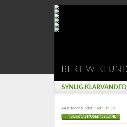
BERT WIKLUN
SYNLIG KLARVANDED
44 billeder fundet
viser 1 til 30
SØER OG MOSER - JYLLAND