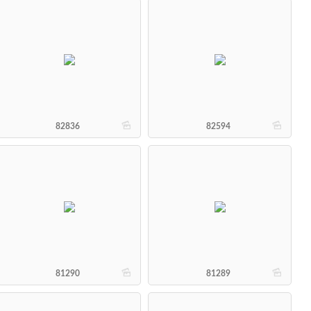
b
b
82836
82594
b
b
81290
81289