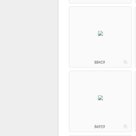
b
88419
b
86919