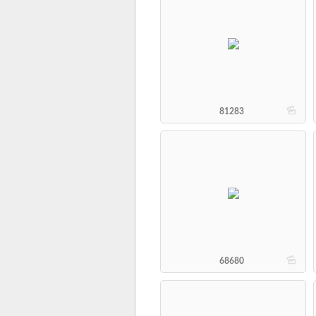
b
81283
b
68680