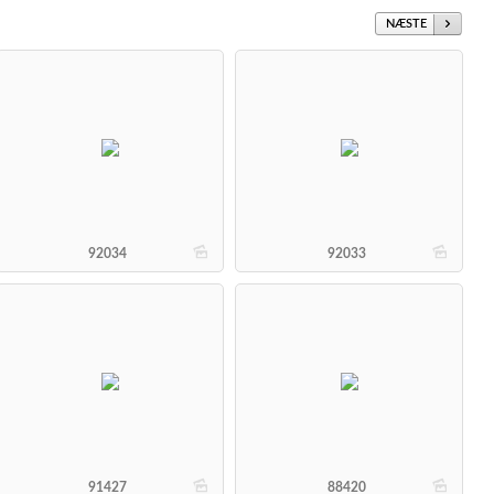
NÆSTE
b
b
92034
92033
b
b
91427
88420