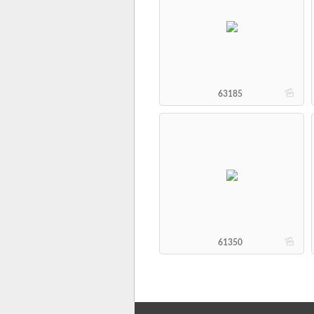
b
63185
b
61350