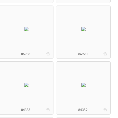
b
b
86938
86920
b
b
84353
84352