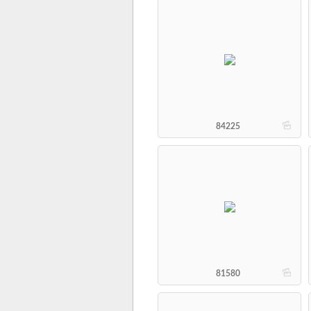
b
84225
b
81580