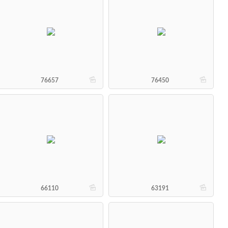
b
b
76657
76450
b
b
66110
63191