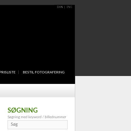
DAN
ENG
PRISLISTE
BESTIL FOTOGRAFERING
SØGNING
Søgning med keyword / billednummer