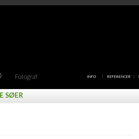
D
Fotograf
INFO
REFERENCER
E SØER