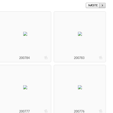
NÆSTE
b
b
200784
200783
b
b
200777
200776