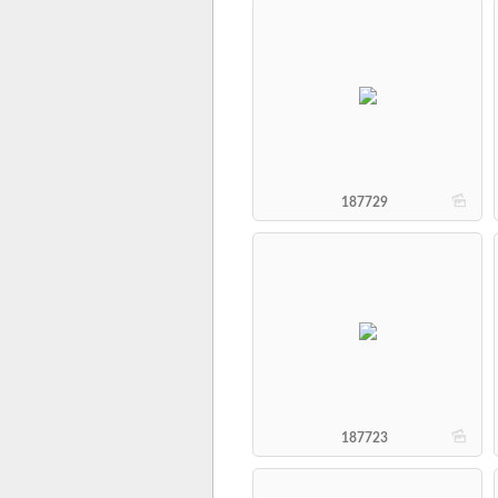
b
187729
b
187723