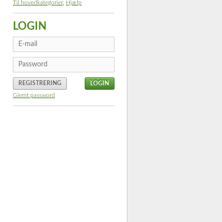
Til hovedkategorier
,
Hjælp
LOGIN
REGISTRERING
Glemt password