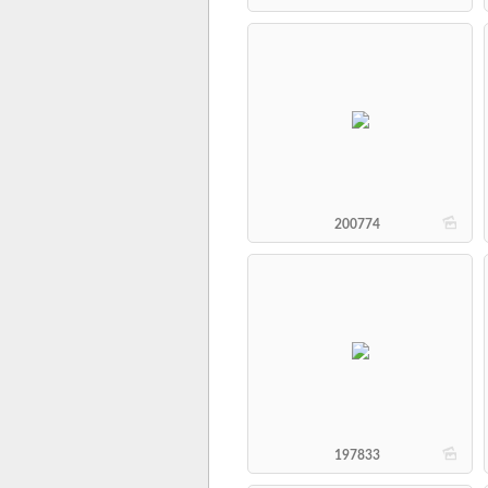
b
200774
b
197833