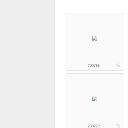
b
200786
b
200779