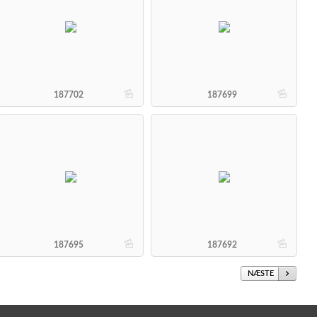
b
b
187702
187699
b
b
187695
187692
NÆSTE