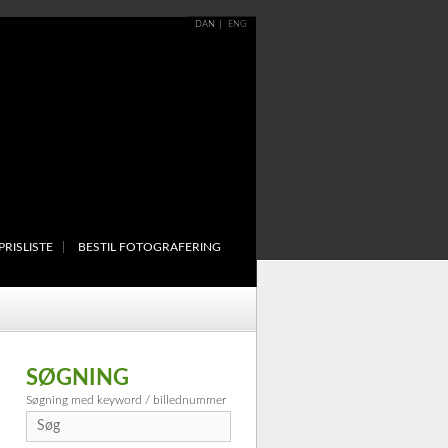
DAN
ENG
PRISLISTE
BESTIL FOTOGRAFERING
SØGNING
Søgning med keyword / billednummer