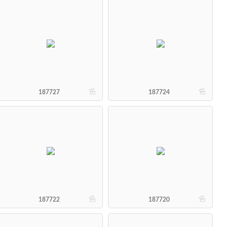
b
b
187727
187724
b
b
187722
187720