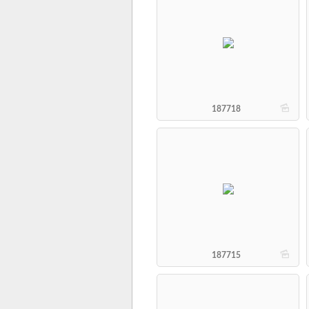
b
187718
b
187715