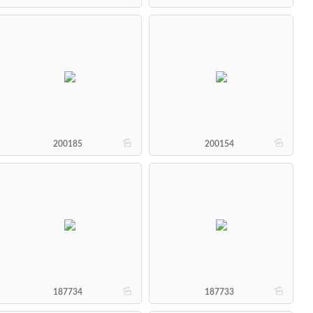
b
b
200185
200154
b
b
187734
187733