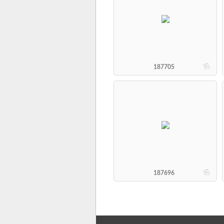
b
187705
b
187696