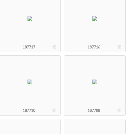
b
b
187717
187716
b
b
187710
187708