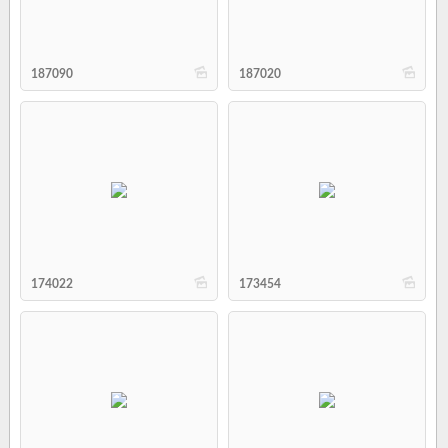
b
b
187090
187020
b
b
174022
173454