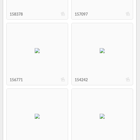
b
b
158378
157097
b
b
156771
154242