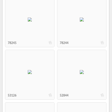
b
b
78245
78244
b
b
53126
52844