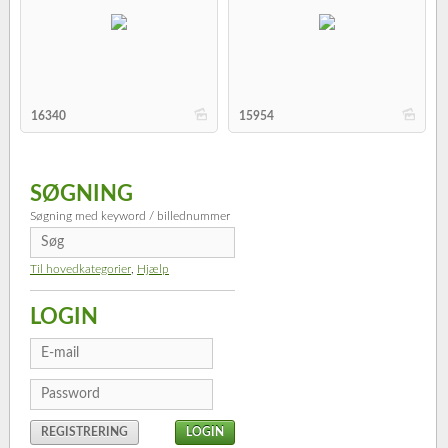
b
b
16340
15954
SØGNING
Søgning med keyword / billednummer
Til hovedkategorier
,
Hjælp
LOGIN
REGISTRERING