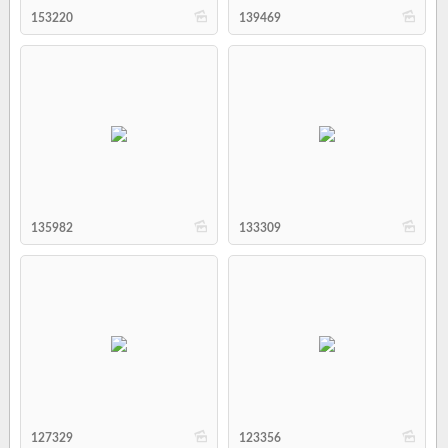
b
b
153220
139469
b
b
135982
133309
b
b
127329
123356