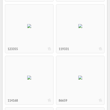
b
b
123355
119331
b
b
114168
86659