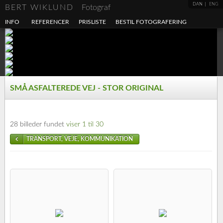
DAN
ENG
BERT WIKLUND
Fotograf
INFO
REFERENCER
PRISLISTE
BESTIL FOTOGRAFERING
SMÅ ASFALTEREDE VEJ - STOR ORIGINAL
28 billeder fundet
viser 1 til 30
TRANSPORT, VEJE, KOMMUNIKATION