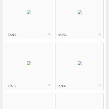
b
b
52015
45353
b
b
21655
20147