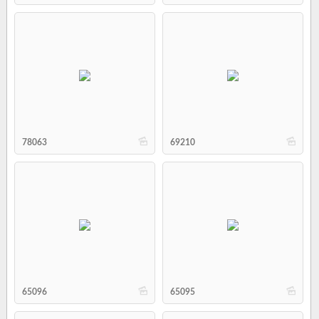
b
b
78063
69210
b
b
65096
65095