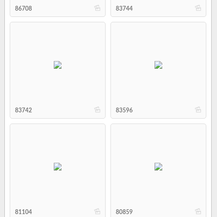
b
b
86708
83744
b
b
83742
83596
b
b
81104
80859