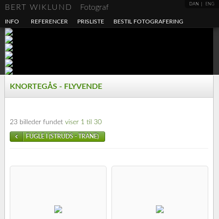
DAN
ENG
BERT WIKLUND
Fotograf
INFO
REFERENCER
PRISLISTE
BESTIL FOTOGRAFERING
KNORTEGÅS - FLYVENDE
23 billeder fundet
viser 1 til 30
FUGLE I (STRUDS - TRANE)