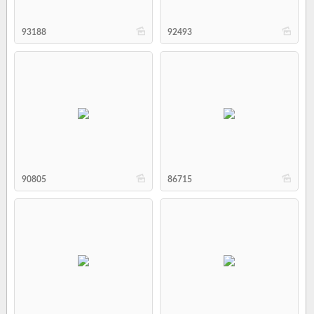
b
b
93188
92493
b
b
90805
86715