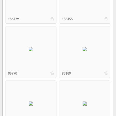
b
b
186479
186455
b
b
98990
93189