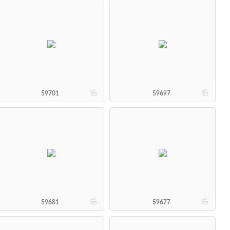
b
b
59701
59697
b
b
59681
59677