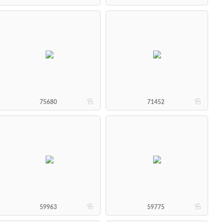
b
b
75680
71452
b
b
59963
59775