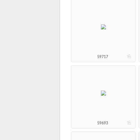
b
59717
b
59693