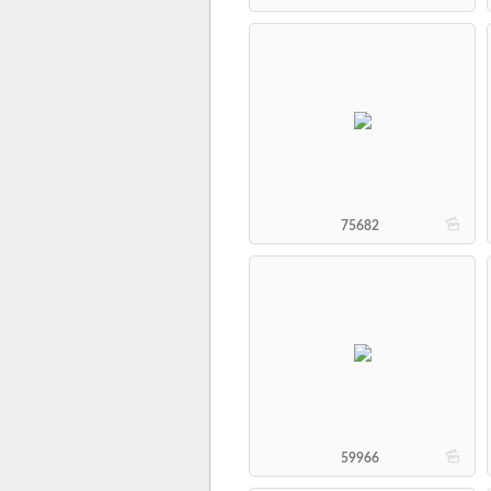
b
75682
b
59966