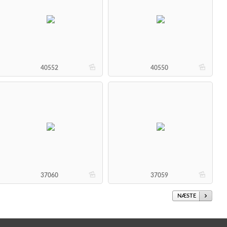
b
b
40552
40550
b
b
37060
37059
NÆSTE