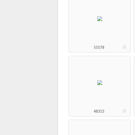
b
55578
b
48313