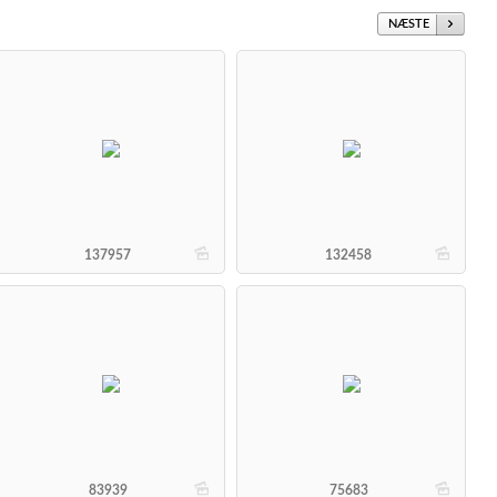
NÆSTE
b
b
137957
132458
b
b
83939
75683