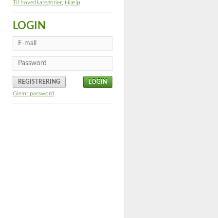
Til hovedkategorier
,
Hjælp
LOGIN
REGISTRERING
Glemt password