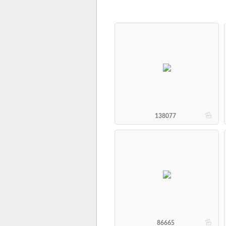
b
138077
b
86665