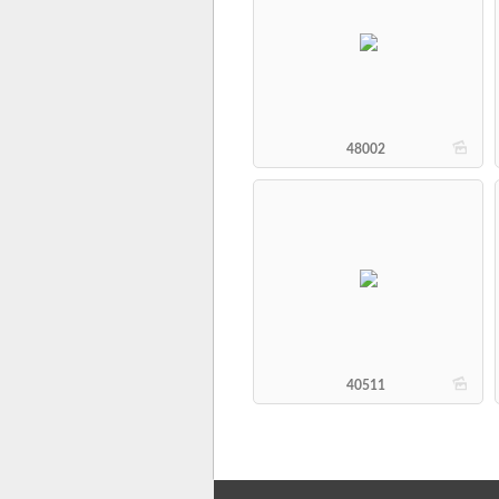
b
48002
b
40511