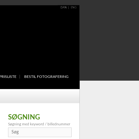
DAN
ENG
PRISLISTE
BESTIL FOTOGRAFERING
SØGNING
Søgning med keyword / billednummer