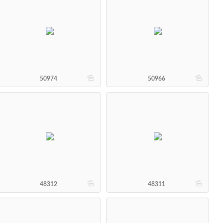
b
b
50974
50966
b
b
48312
48311