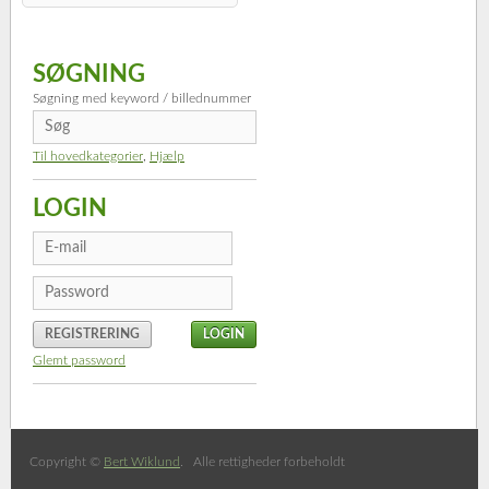
SØGNING
Søgning med keyword / billednummer
Til hovedkategorier
,
Hjælp
LOGIN
REGISTRERING
Glemt password
Copyright ©
Bert Wiklund
. Alle rettigheder forbeholdt