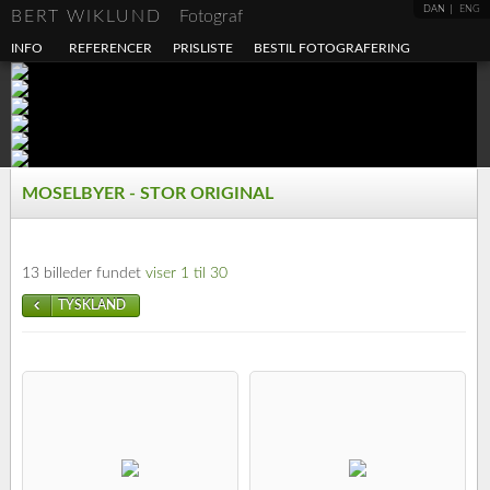
DAN
ENG
BERT WIKLUND
Fotograf
INFO
REFERENCER
PRISLISTE
BESTIL FOTOGRAFERING
MOSELBYER - STOR ORIGINAL
13 billeder fundet
viser 1 til 30
TYSKLAND