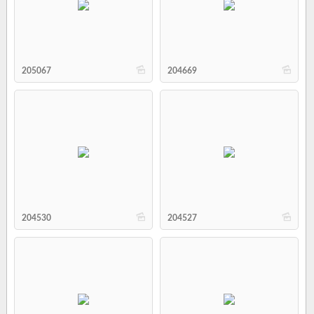
b
b
205067
204669
b
b
204530
204527