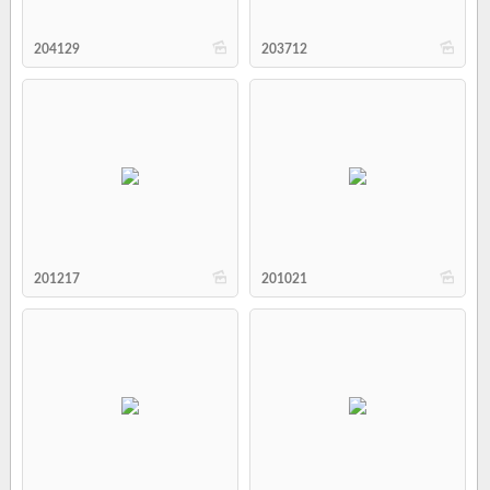
b
b
204129
203712
b
b
201217
201021