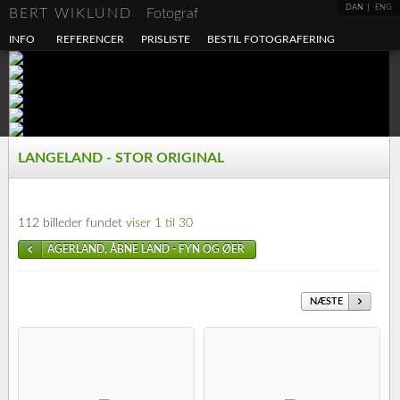
DAN
ENG
BERT WIKLUND
Fotograf
INFO
REFERENCER
PRISLISTE
BESTIL FOTOGRAFERING
LANGELAND - STOR ORIGINAL
112 billeder fundet
viser 1 til 30
AGERLAND, ÅBNE LAND - FYN OG ØER
NÆSTE