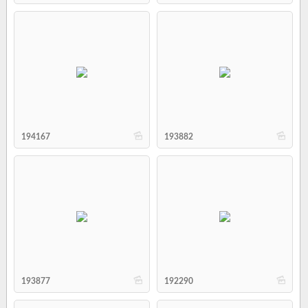
b
b
194167
193882
b
b
193877
192290