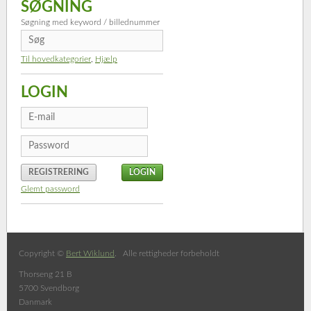
SØGNING
Søgning med keyword / billednummer
Til hovedkategorier
,
Hjælp
LOGIN
REGISTRERING
Glemt password
Copyright ©
Bert Wiklund
. Alle rettigheder forbeholdt
Thorseng 21 B
5700 Svendborg
Danmark