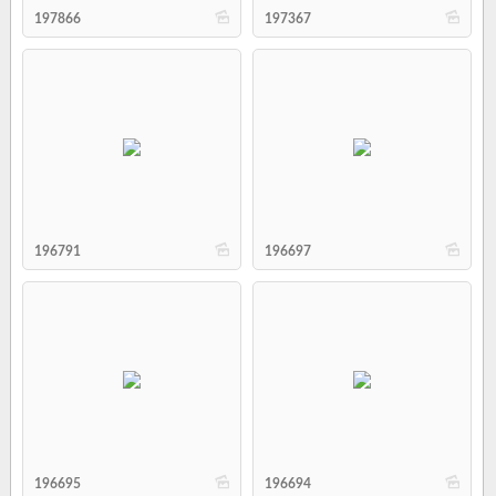
b
b
197866
197367
b
b
196791
196697
b
b
196695
196694