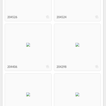
b
b
204526
204524
b
b
204406
204298