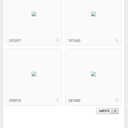
b
b
191597
191560
b
b
190974
187480
NÆSTE