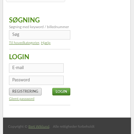
SØGNING
Søgning med keyword / billednummer
Til hovedkategorier
,
Hjælp
LOGIN
REGISTRERING
Glemt password
Copyright ©
Bert Wiklund
. Alle rettigheder forbeholdt