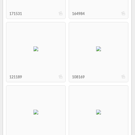
b
b
171531
164984
b
b
121189
108169