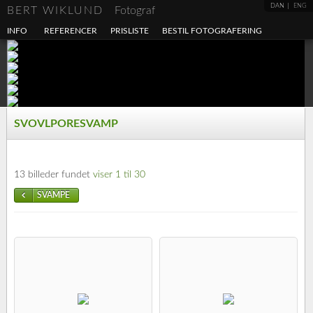
DAN
ENG
BERT WIKLUND
Fotograf
INFO
REFERENCER
PRISLISTE
BESTIL FOTOGRAFERING
SVOVLPORESVAMP
13 billeder fundet
viser 1 til 30
SVAMPE