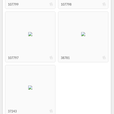
b
b
107799
107798
b
b
107797
38781
b
37243