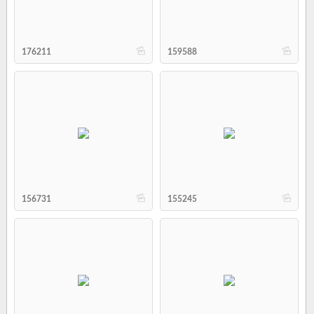
b
b
176211
159588
b
b
156731
155245