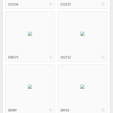
b
b
155236
155233
b
b
108575
102712
b
b
38989
38910