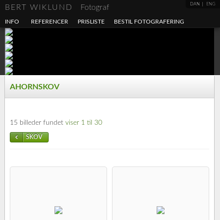
DAN
ENG
BERT WIKLUND
Fotograf
INFO
REFERENCER
PRISLISTE
BESTIL FOTOGRAFERING
AHORNSKOV
15 billeder fundet
viser 1 til 30
SKOV