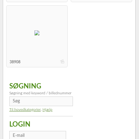
b
38908
SØGNING
Søgning med keyword / billednummer
Til hovedkategorier
,
Hjælp
LOGIN