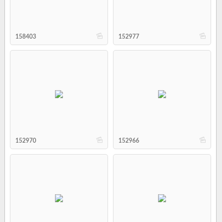
b
b
158403
152977
b
b
152970
152966