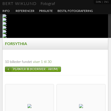
DAN
ENG
BERT WIKLUND
Fotograf
INFO
REFERENCER
PRISLISTE
BESTIL FOTOGRAFERING
FORSYTHIA
10 billeder fundet
viser 1 til 30
PLANTER III (KODRIVER - ARUM)