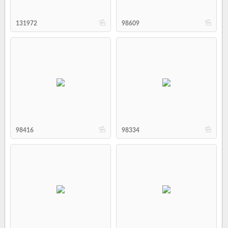
b
b
131972
98609
b
b
98416
98334