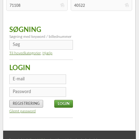
b
b
71108
40522
SØGNING
Søgning med keyword / billednummer
Til hovedkategorier
,
Hjælp
LOGIN
REGISTRERING
Glemt password