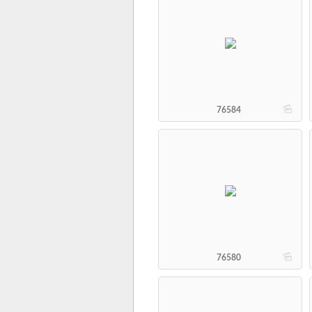
b
76584
b
76580