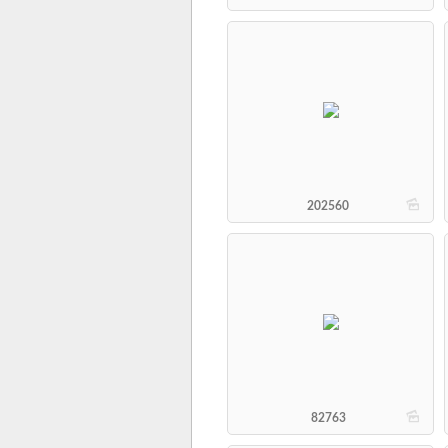
b
202560
b
82763