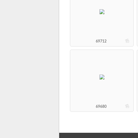
b
69712
b
69680