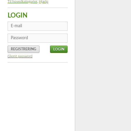
Til hovedkategorier
,
Hjælp
LOGIN
REGISTRERING
Glemt password