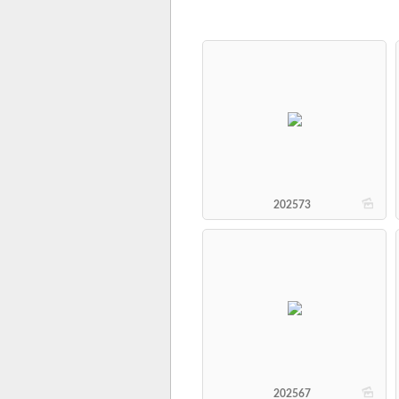
b
202573
b
202567