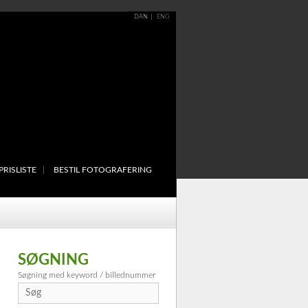
DAN
ENG
PRISLISTE
BESTIL FOTOGRAFERING
SØGNING
Søgning med keyword / billednummer