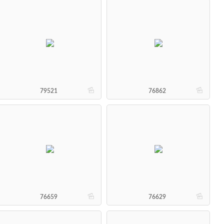
b
b
79521
76862
b
b
76659
76629