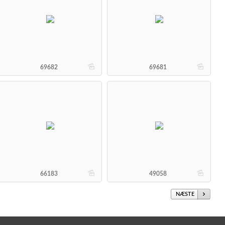
b
b
69682
69681
b
b
66183
49058
NÆSTE