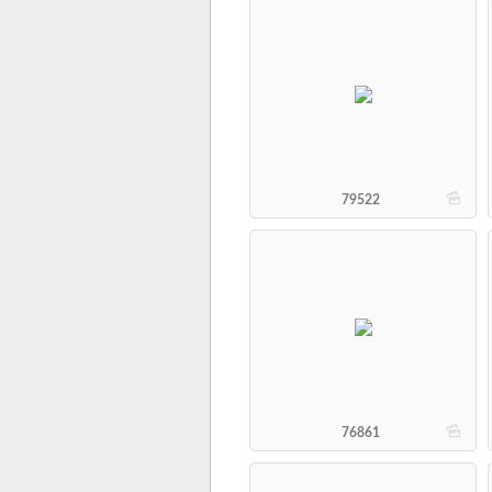
b
79522
b
76861