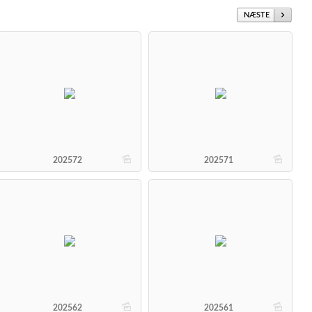
NÆSTE
b
b
202572
202571
b
b
202562
202561