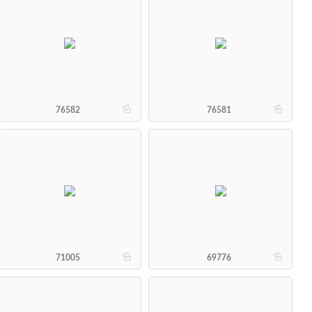
b
b
76582
76581
b
b
71005
69776