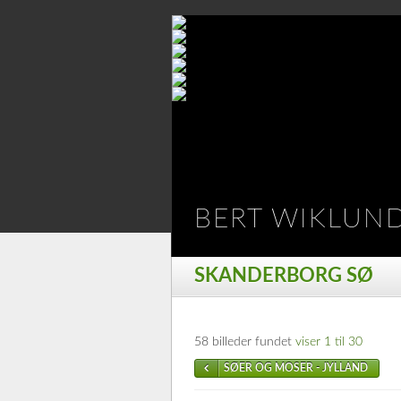
BERT WIKLUN
SKANDERBORG SØ
58 billeder fundet
viser 1 til 30
SØER OG MOSER - JYLLAND