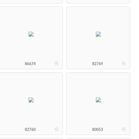
b
b
86674
82769
b
b
82760
80053