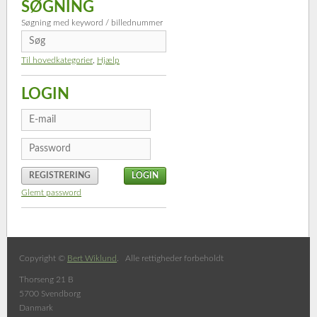
SØGNING
Søgning med keyword / billednummer
Til hovedkategorier
,
Hjælp
LOGIN
REGISTRERING
Glemt password
Copyright ©
Bert Wiklund
. Alle rettigheder forbeholdt
Thorseng 21 B
5700 Svendborg
Danmark