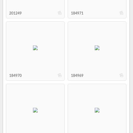
b
b
201249
184971
b
b
184970
184969