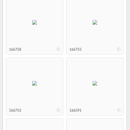
b
b
166758
166755
b
b
166753
166591