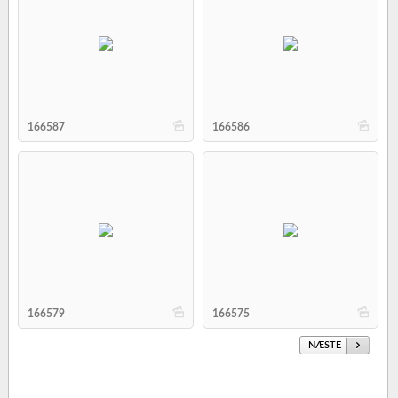
b
b
166587
166586
b
b
166579
166575
NÆSTE