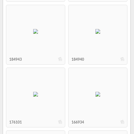
b
b
184943
184940
b
b
176101
166934