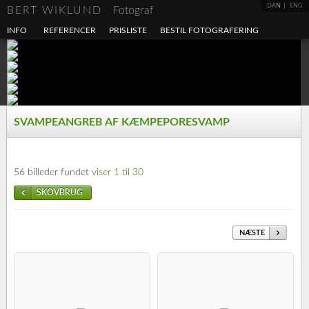
DAN
ENG
BERT WIKLUND
Fotograf
INFO
REFERENCER
PRISLISTE
BESTIL FOTOGRAFERING
SVAMPEANGREB AF KÆMPEPORESVAMP
56 billeder fundet
viser 1 til 30
SKOVBRUG
NÆSTE