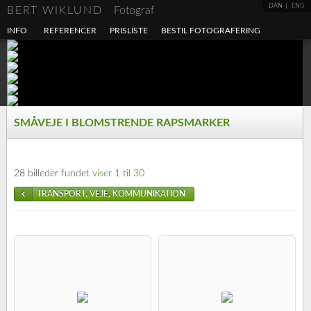
DAN
ENG
BERT WIKLUND
Fotograf
INFO
REFERENCER
PRISLISTE
BESTIL FOTOGRAFERING
SMÅVEJE I BLOMSTRENDE RAPSMARKER
28 billeder fundet
viser 1 til 30
TRANSPORT, VEJE, KOMMUNIKATION