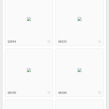
b
b
50994
48193
b
b
48190
48184