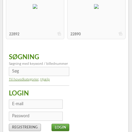
b
b
22892
22890
SØGNING
Søgning med keyword / billednummer
Til hovedkategorier
,
Hjælp
LOGIN
REGISTRERING