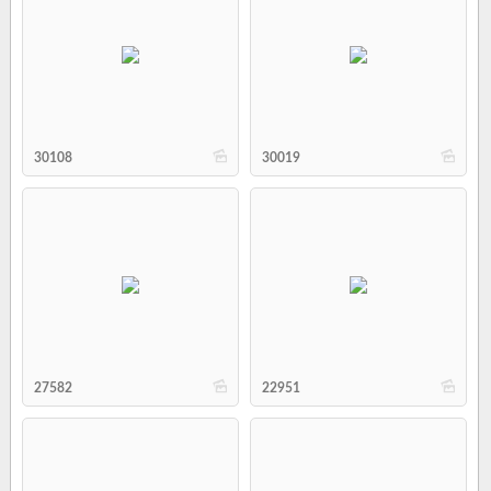
b
b
30108
30019
b
b
27582
22951