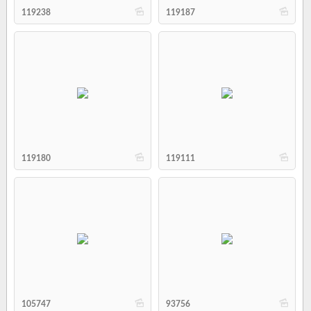
b
b
119238
119187
b
b
119180
119111
b
b
105747
93756