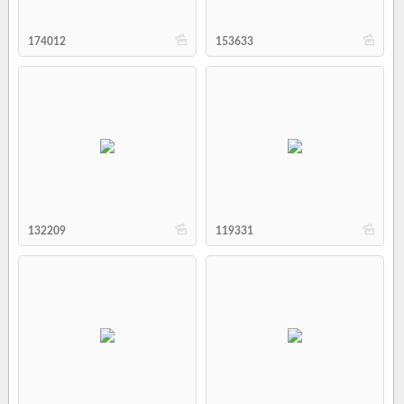
b
b
174012
153633
b
b
132209
119331