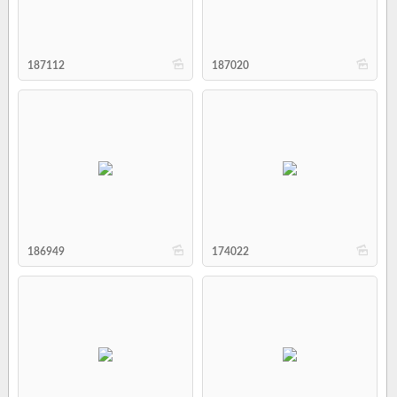
b
b
187112
187020
b
b
186949
174022