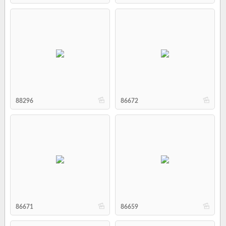
b
b
88296
86672
b
b
86671
86659