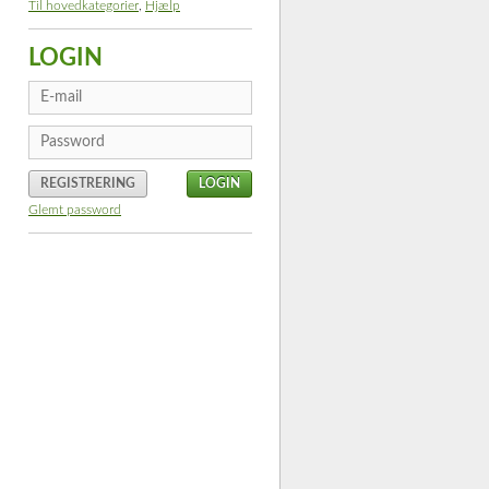
Til hovedkategorier
,
Hjælp
LOGIN
REGISTRERING
Glemt password