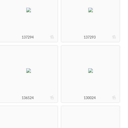
b
b
137294
137293
b
b
136524
130024