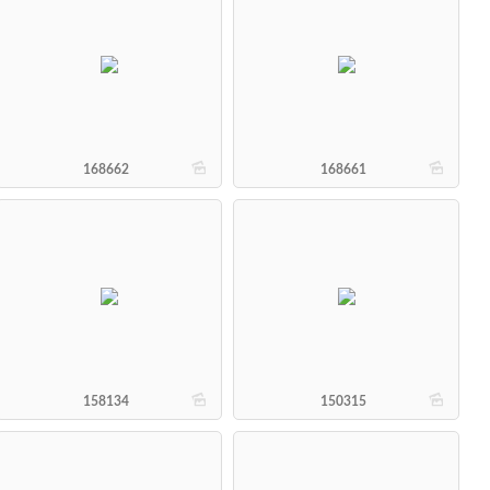
b
b
168662
168661
b
b
158134
150315