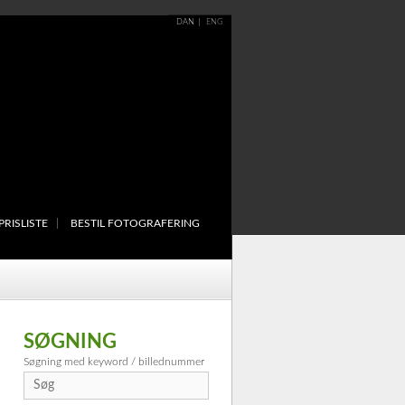
DAN
ENG
PRISLISTE
BESTIL FOTOGRAFERING
SØGNING
Søgning med keyword / billednummer