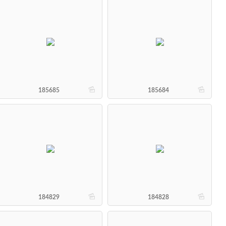
b
b
185685
185684
b
b
184829
184828