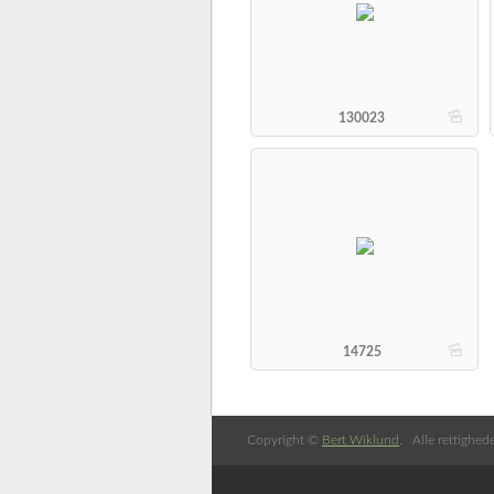
b
130023
b
14725
Copyright ©
Bert Wiklund
. Alle rettighed