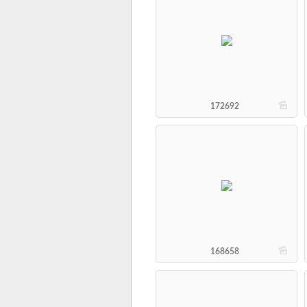
b
172692
b
168658