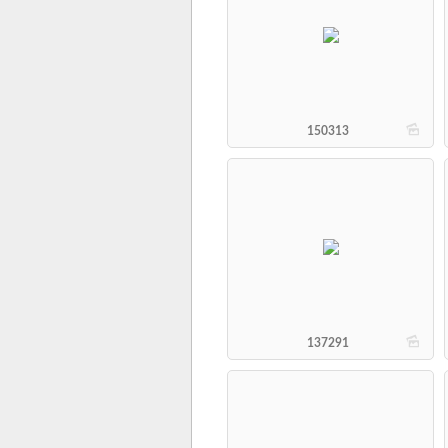
b
150313
b
137291