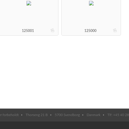
b
b
125001
125000
er forbeholdt
Thorseng 21 B
5700 Svendborg
Danmark
Tlf: +45 40 2