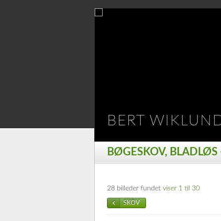
BERT WIKLUN
BØGESKOV, BLADLØS 
28 billeder fundet
viser 1 til 30
SKOV