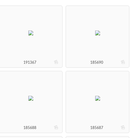
b
b
191367
185690
b
b
185688
185687