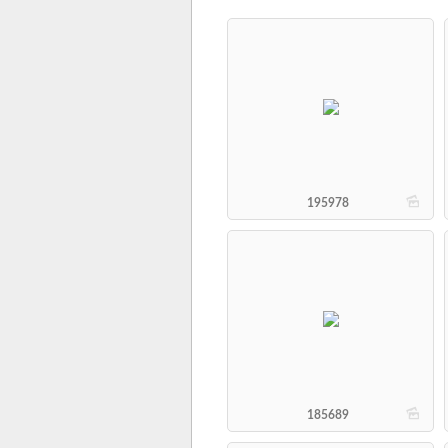
b
195978
b
185689