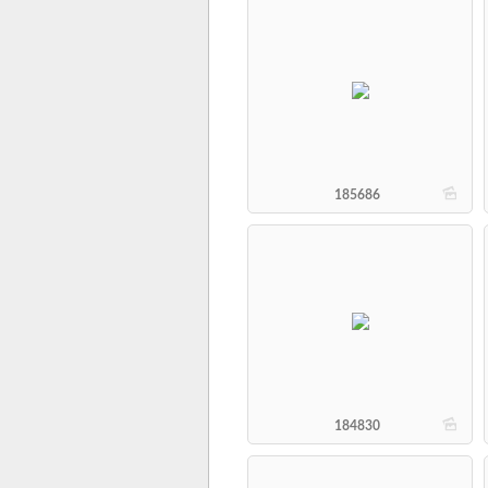
b
185686
b
184830