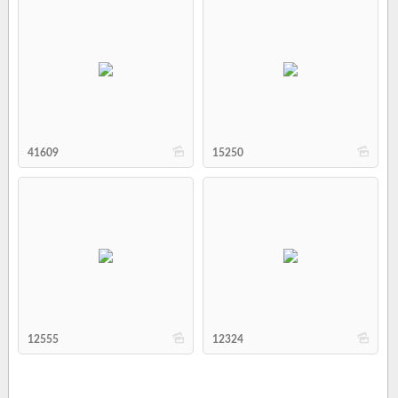
b
b
41609
15250
b
b
12555
12324