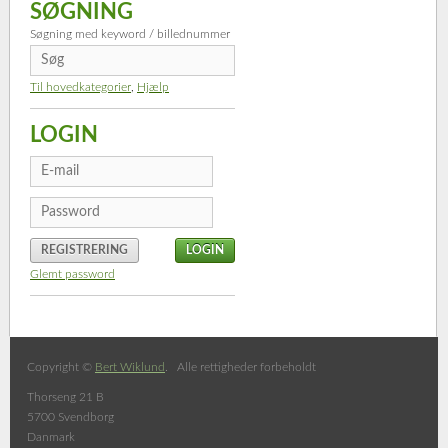
SØGNING
Søgning med keyword / billednummer
Til hovedkategorier
,
Hjælp
LOGIN
REGISTRERING
Glemt password
Copyright ©
Bert Wiklund
. Alle rettigheder forbeholdt
Thorseng 21 B
5700 Svendborg
Danmark