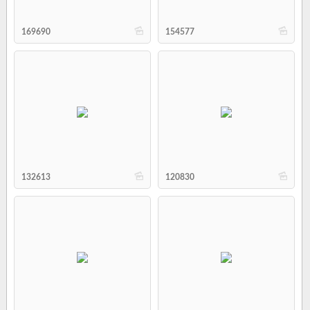
b
b
169690
154577
b
b
132613
120830