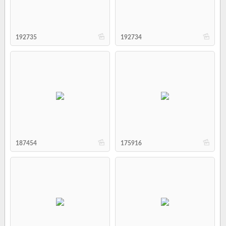
b
b
192735
192734
b
b
187454
175916