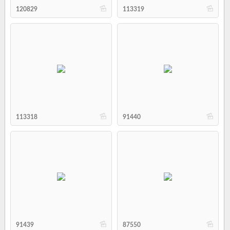
b
b
120829
113319
b
b
113318
91440
b
b
91439
87550