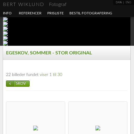
DAN
ENG
BERT WIKLUND
Fotograf
INFO
REFERENCER
PRISLISTE
BESTIL FOTOGRAFERING
EGESKOV, SOMMER - STOR ORIGINAL
22 billeder fundet
viser 1 til 30
SKOV