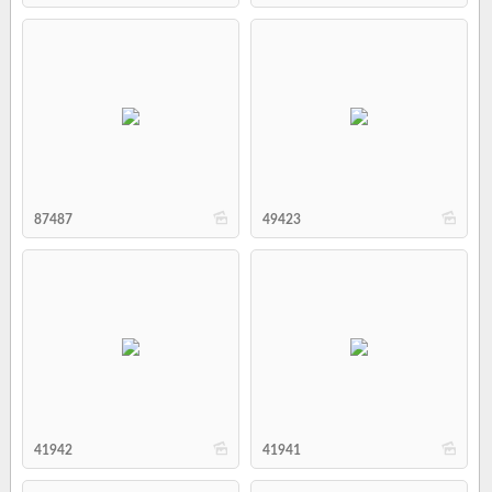
b
b
87487
49423
b
b
41942
41941