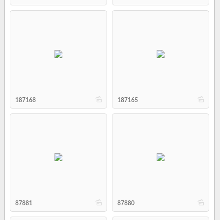
b
b
187168
187165
b
b
87881
87880