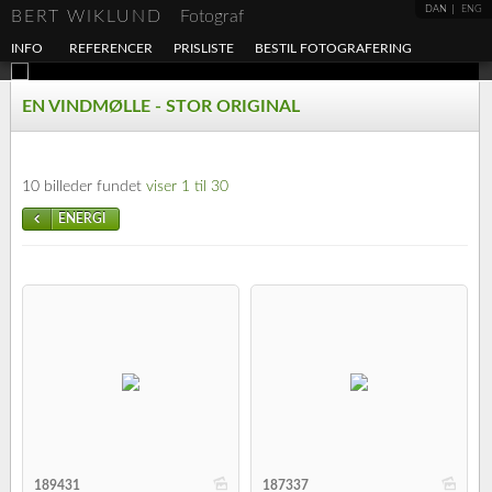
DAN
ENG
BERT WIKLUND
Fotograf
INFO
REFERENCER
PRISLISTE
BESTIL FOTOGRAFERING
EN VINDMØLLE - STOR ORIGINAL
10 billeder fundet
viser 1 til 30
ENERGI
b
b
189431
187337