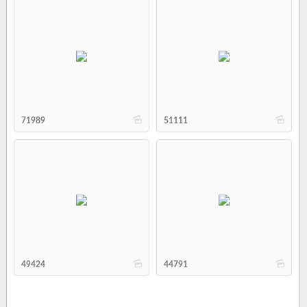
b
b
71989
51111
b
b
49424
44791