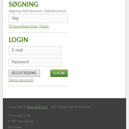
SØGNING
Søgning med keyword / billednummer
Til hovedkategorier
,
Hjælp
LOGIN
REGISTRERING
Glemt password
Copyright ©
Bert Wiklund
. Alle rettigheder forbeholdt
Thorseng 21 B
5700 Svendborg
Danmark