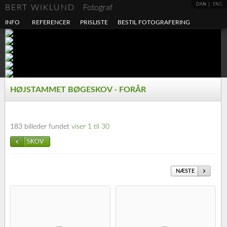
DAN
ENG
BERT WIKLUND
Fotograf
INFO
REFERENCER
PRISLISTE
BESTIL FOTOGRAFERING
HØJSTAMMET BØGESKOV - FORÅR
183 billeder fundet
viser 1 til 30
SKOV
NÆSTE