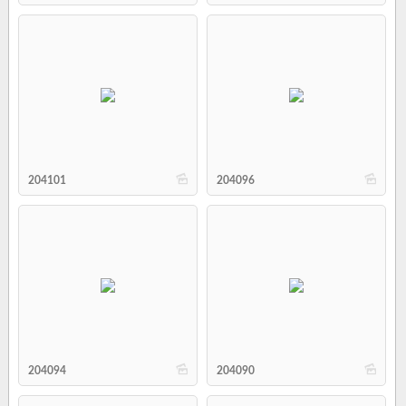
b
b
204101
204096
b
b
204094
204090