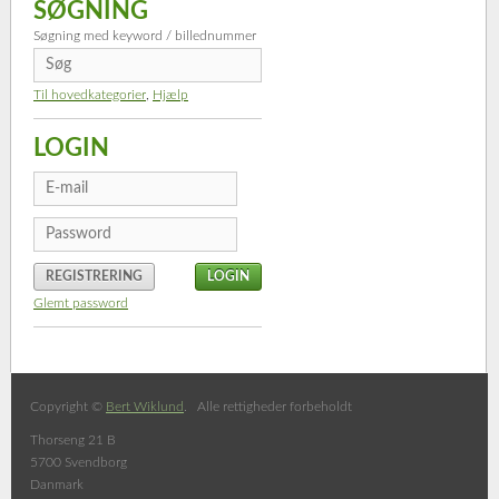
SØGNING
Søgning med keyword / billednummer
Til hovedkategorier
,
Hjælp
LOGIN
REGISTRERING
Glemt password
Copyright ©
Bert Wiklund
. Alle rettigheder forbeholdt
Thorseng 21 B
5700 Svendborg
Danmark