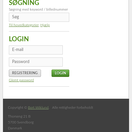
SØGNING
Søgning med keyword / billednummer
Til hovedkategorier
,
Hjælp
LOGIN
REGISTRERING
Glemt password
Copyright ©
Bert Wiklund
. Alle rettigheder forbeholdt
Thorseng 21 B
5700 Svendborg
Danmark