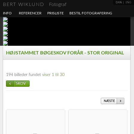
DAN
ENG
BERT WIKLUND
Fotograf
INFO
REFERENCER
PRISLISTE
BESTIL FOTOGRAFERING
HØJSTAMMET BØGESKOV FORÅR - STOR ORIGINAL
194 billeder fundet
viser 1 til 30
SKOV
NÆSTE