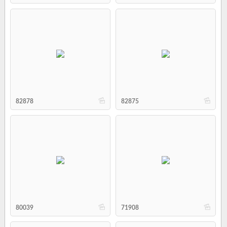
b
b
82878
82875
b
b
80039
71908