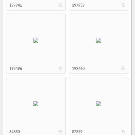
b
b
197941
197939
b
b
192496
192460
b
b
82880
82879