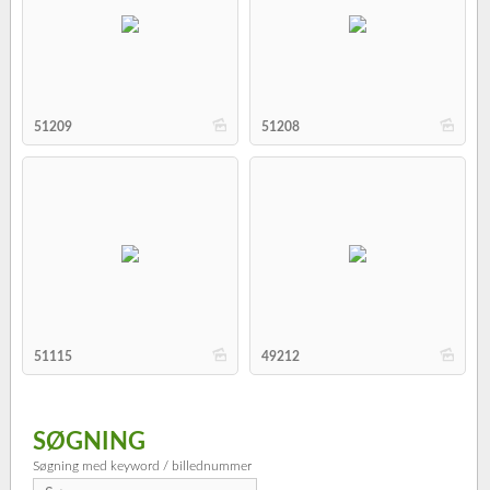
b
b
51209
51208
b
b
51115
49212
SØGNING
Søgning med keyword / billednummer