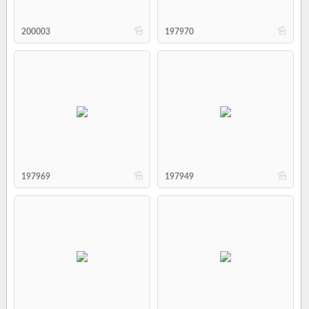
b
b
200003
197970
b
b
197969
197949