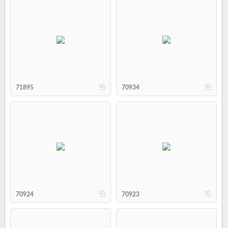
b
b
71895
70934
b
b
70924
70923