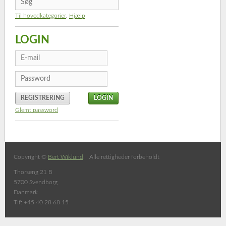
Til hovedkategorier
,
Hjælp
LOGIN
REGISTRERING
Glemt password
Copyright ©
Bert Wiklund
. Alle rettigheder forbeholdt
Thorseng 21 B
5700 Svendborg
Danmark
Tlf: +45 40 28 68 15