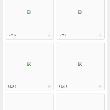
b
b
56909
56900
b
b
56359
51218