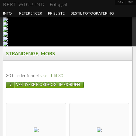
DAN
ENG
BERT WIKLUND
Fotograf
INFO
REFERENCER
PRISLISTE
BESTIL FOTOGRAFERING
STRANDENGE, MORS
30 billeder fundet
viser 1 til 30
VESTJYSKE FJORDE OG LIMFJORDEN