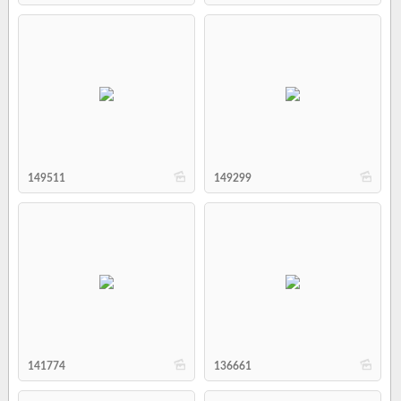
b
b
149511
149299
b
b
141774
136661