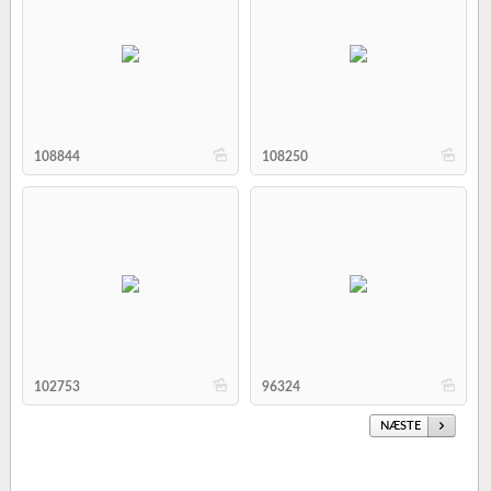
b
b
108844
108250
b
b
102753
96324
NÆSTE