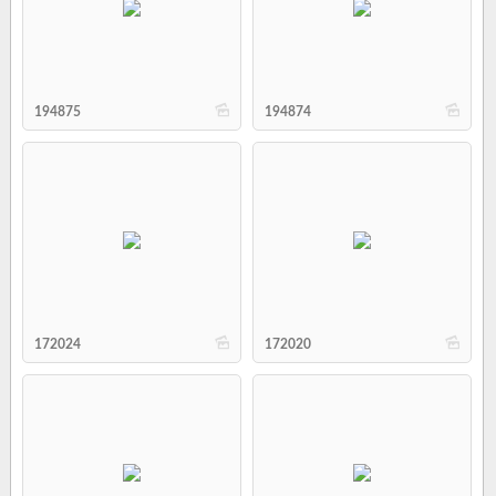
b
b
194875
194874
b
b
172024
172020