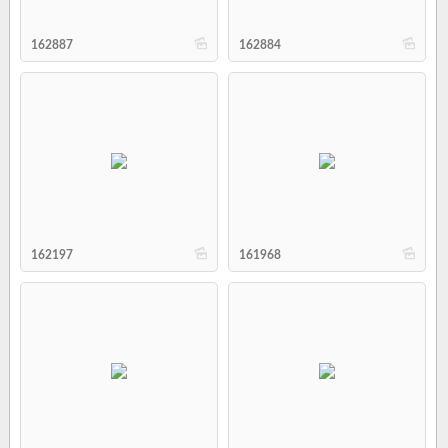
b
b
162887
162884
b
b
162197
161968