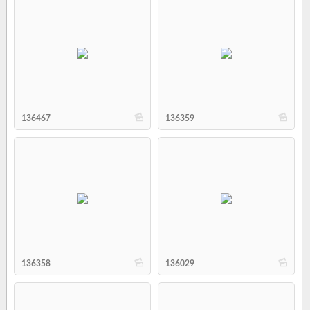
b
b
136467
136359
b
b
136358
136029