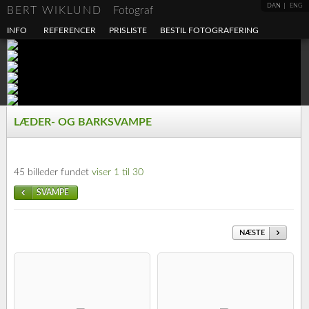
DAN
ENG
BERT WIKLUND
Fotograf
INFO
REFERENCER
PRISLISTE
BESTIL FOTOGRAFERING
LÆDER- OG BARKSVAMPE
45 billeder fundet
viser 1 til 30
SVAMPE
NÆSTE