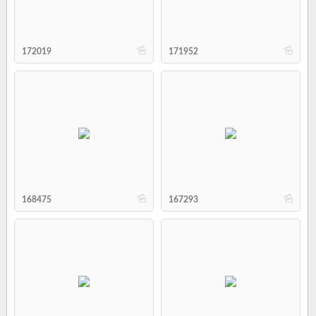
b
b
172019
171952
b
b
168475
167293