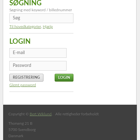
SØGNING
Søgning med keyword / billednummer
Til hovedkategorier
,
Hjælp
LOGIN
REGISTRERING
Glemt password
Copyright ©
Bert Wiklund
. Alle rettigheder forbeholdt
Thorseng 21 B
5700 Svendborg
Danmark