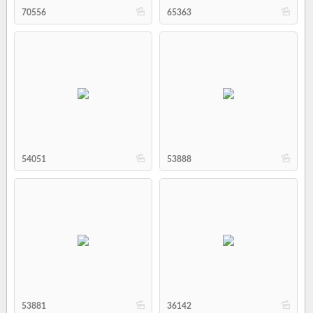
b
b
70556
65363
b
b
54051
53888
b
b
53881
36142