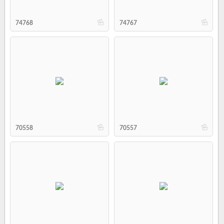
b
b
74768
74767
b
b
70558
70557