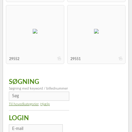
b
b
29552
29551
SØGNING
Søgning med keyword / billednummer
Til hovedkategorier
,
Hjælp
LOGIN