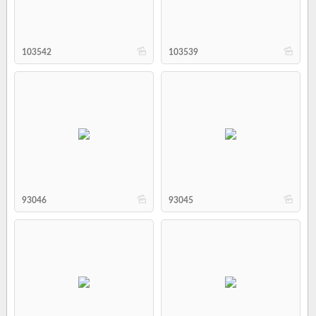
b
b
103542
103539
b
b
93046
93045