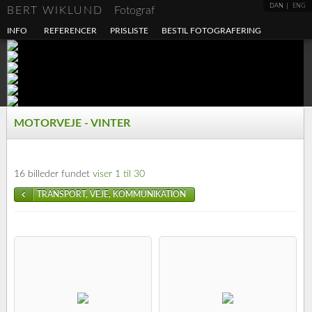
DAN
ENG
BERT WIKLUND
Fotograf
INFO
REFERENCER
PRISLISTE
BESTIL FOTOGRAFERING
MOTORVEJE - VINTER
16 billeder fundet
viser 1 til 30
TRANSPORT, VEJE, KOMMUNIKATION