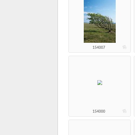
b
154007
b
154000