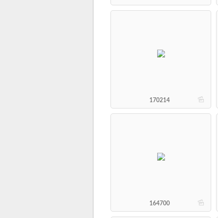
b
170214
b
164700