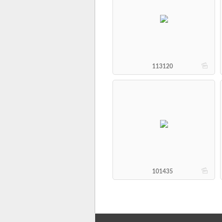
b
113120
b
101435