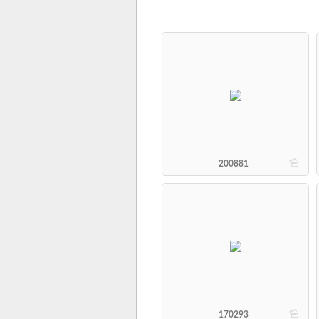
b
200881
b
170293