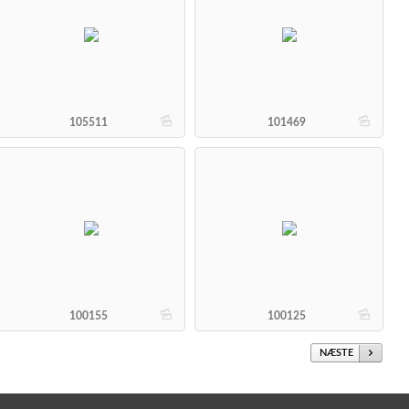
b
b
105511
101469
b
b
100155
100125
NÆSTE