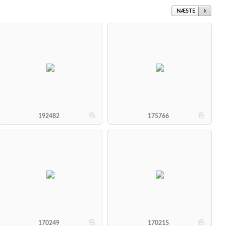
NÆSTE
b
b
192482
175766
b
b
170249
170215