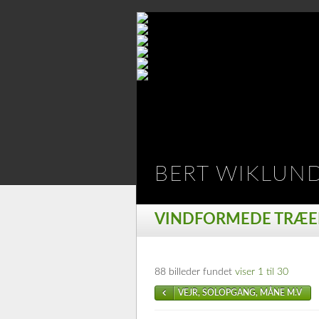
BERT WIKLUN
VINDFORMEDE TRÆE
88 billeder fundet
viser 1 til 30
VEJR, SOLOPGANG, MÅNE M.V