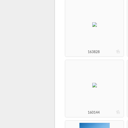
b
163828
b
160144