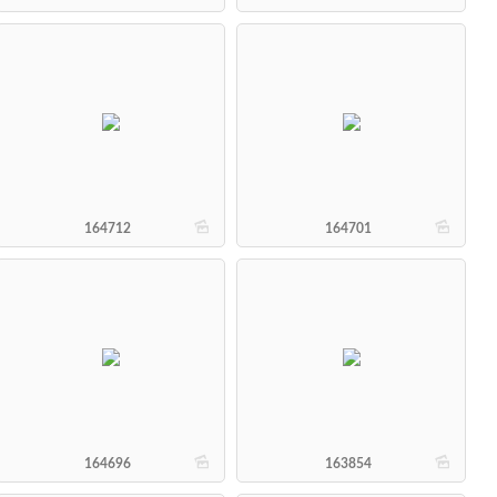
b
b
164712
164701
b
b
164696
163854