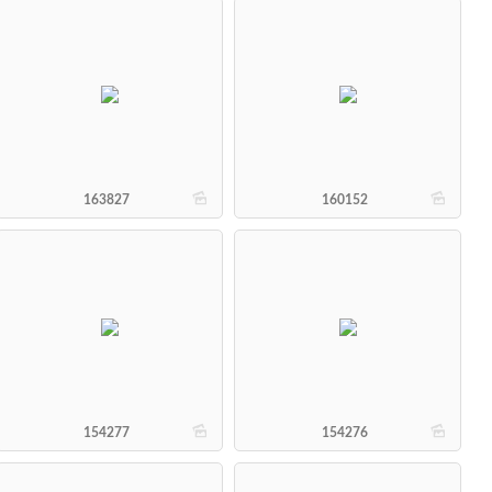
b
b
163827
160152
b
b
154277
154276