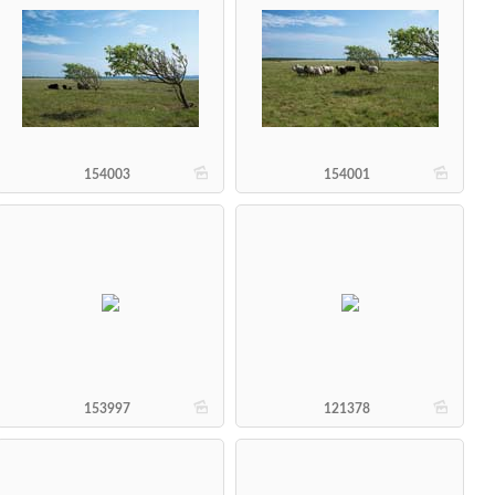
b
b
154003
154001
b
b
153997
121378