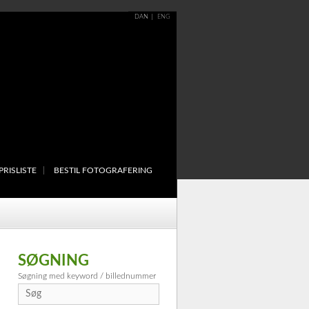
DAN
ENG
PRISLISTE
BESTIL FOTOGRAFERING
SØGNING
Søgning med keyword / billednummer