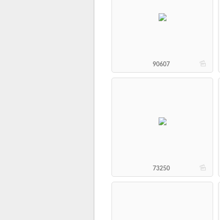
b
90607
b
73250