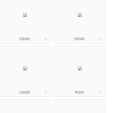
b
b
132562
132503
b
b
110324
99359