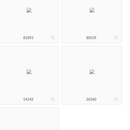
b
b
81093
80559
b
b
54142
26560