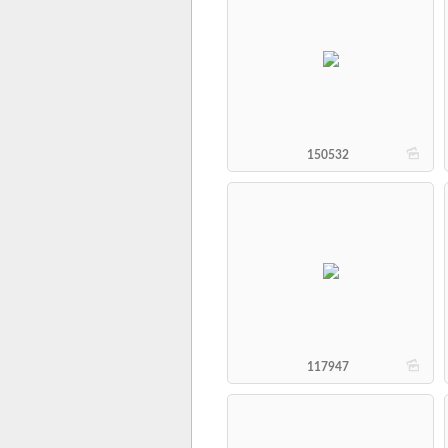
b
150532
b
117947