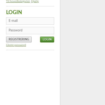
Til hovedkategorier
,
Hjælp
LOGIN
REGISTRERING
Glemt password