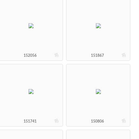
b
b
152056
151867
b
b
151741
150806