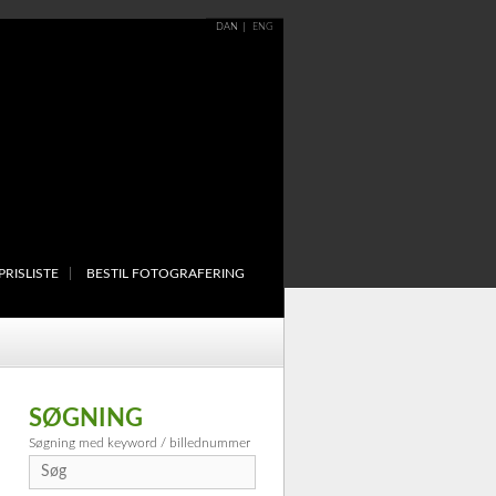
DAN
ENG
PRISLISTE
BESTIL FOTOGRAFERING
SØGNING
Søgning med keyword / billednummer