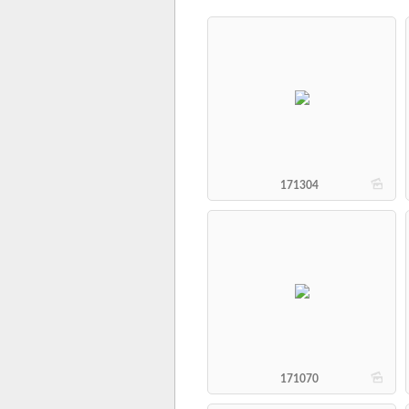
b
171304
b
171070