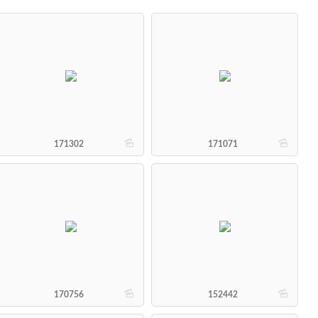
b
b
171302
171071
b
b
170756
152442