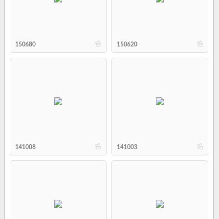
b
b
150680
150620
b
b
141008
141003