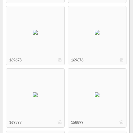
b
b
169678
169676
b
b
169397
158899