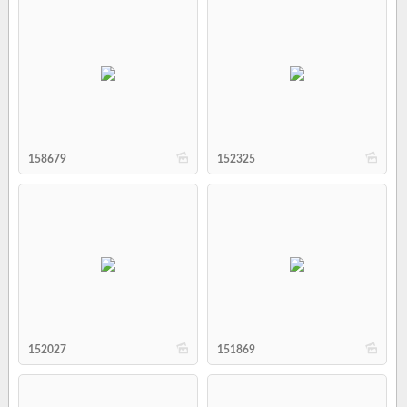
b
b
158679
152325
b
b
152027
151869