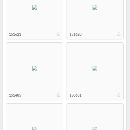
b
b
151621
151620
b
b
151485
150681