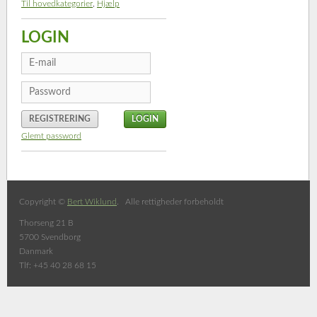
Til hovedkategorier
,
Hjælp
LOGIN
REGISTRERING
Glemt password
Copyright ©
Bert Wiklund
. Alle rettigheder forbeholdt
Thorseng 21 B
5700 Svendborg
Danmark
Tlf: +45 40 28 68 15