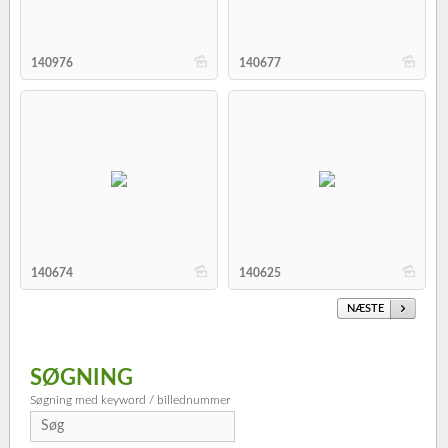
b
b
140976
140677
b
b
140674
140625
NÆSTE
SØGNING
Søgning med keyword / billednummer