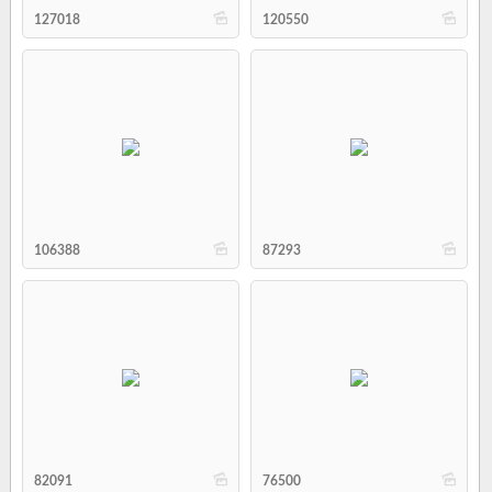
b
b
127018
120550
b
b
106388
87293
b
b
82091
76500