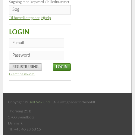
Søgning med keyword / billednummer
Til hovedkategorier
,
Hjælp
LOGIN
REGISTRERING
Glemt password
Copyright ©
Bert Wiklund
. Alle rettigheder forbeholdt
Thorseng 21 B
5700 Svendborg
Danmark
Tlf: +45 40 28 68 15