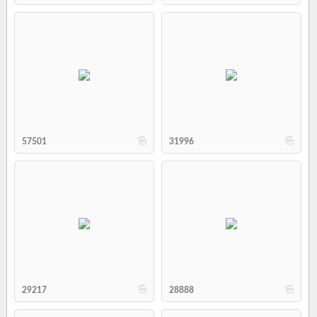
b
b
57501
31996
b
b
29217
28888