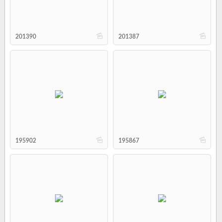
b
b
201390
201387
b
b
195902
195867