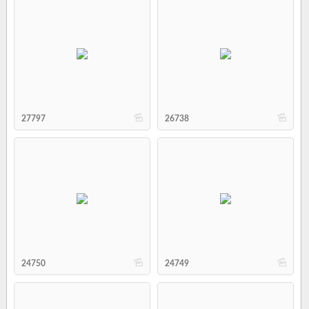
b
b
27797
26738
b
b
24750
24749