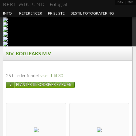
DAN
ENG
BERT WIKLUND
Fotograf
INFO
REFERENCER
PRISLISTE
BESTIL FOTOGRAFERING
SIV, KOGLEAKS M.V
25 billeder fundet
viser 1 til 30
PLANTER III (KODRIVER - ARUM)