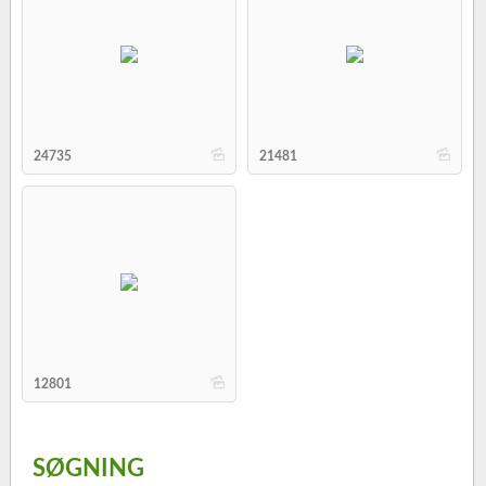
b
b
24735
21481
b
12801
SØGNING