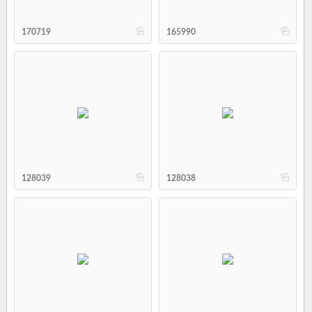
b
b
170719
165990
b
b
128039
128038