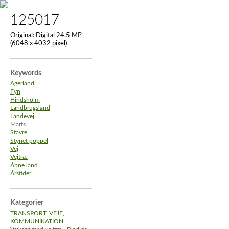
125017
Original:
Digital 24,5 MP
(6048 x 4032 pixel)
Keywords
Agerland
Fyn
Hindsholm
Landbrugsland
Landevej
Marts
Stavre
Stynet poppel
Vej
Vejtræ
Åbne land
Årstider
Kategorier
TRANSPORT, VEJE,
KOMMUNIKATION