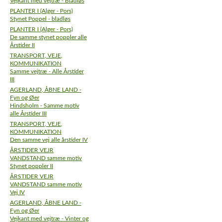
Vejkant med vejtræ - Bladløs
PLANTER I (Alger - Pors)
Stynet Poppel - bladløs
PLANTER I (Alger - Pors)
De samme stynet poppler alle
Årstider II
TRANSPORT, VEJE,
KOMMUNIKATION
Samme vejtræ - Alle Årstider
III
AGERLAND, ÅBNE LAND -
Fyn og Øer
Hindsholm - Samme motiv
alle Årstider III
TRANSPORT, VEJE,
KOMMUNIKATION
Den samme vej alle årstider IV
ÅRSTIDER VEJR
VANDSTAND samme motiv
Stynet poppler II
ÅRSTIDER VEJR
VANDSTAND samme motiv
Vej IV
AGERLAND, ÅBNE LAND -
Fyn og Øer
Vejkant med vejtræ - Vinter og