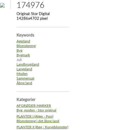
174976
Original:
Stor Digital
14286x4702 pixel
Keywords
Agerland
Blomstereng
Byg
Bygmark
Juli
Landbrugsland
Langeland
Moden
Sammensat
Åbne land
Kategorier
AFGRØDER MARKER
Byg, moden - Stor original
PLANTER I (Alger - Pors)
Blomstereng i det åbne land
PLANTER II (Bøg - Kurveblomster)