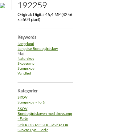
192259
Original:
Digital 45,4 MP (8256
x 5504 pixel)
Keywords
Langeland
Longelse Bondegårdskov
Maj
Naturskov
Skovsump
Sumpskov
Vandhul
Kategorier
SKOV
Sumpskov - Forår
SKOV
Bondegårdskoven med skovsump
- Forår
SØER OG MOSER - Øvrige DK
Skovsø Fyn - Forår